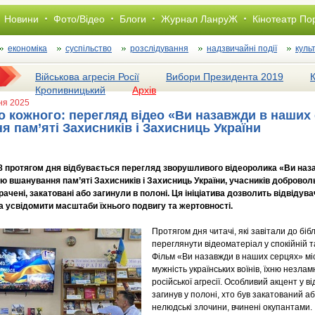
Новини
Фото/Відео
Блоги
Журнал ЛанруЖ
Кінотеатр По
економіка
суспільство
розслiдування
надзвичайні події
куль
Військова агресія Росії
Вибори Президента 2019
Кропивницький
Архів
пня 2025
о кожного: перегляд відео «Ви назавжди в наших
 пам’яті Захисників і Захисниць України
18 протягом дня відбувається перегляд зворушливого відеоролика «Ви наз
ю вшанування пам’яті Захисників і Захисниць України, учасників доброво
страчені, закатовані або загинули в полоні. Ця ініціатива дозволить відвіду
та усвідомити масштаби їхнього подвигу та жертовності.
Протягом дня читачі, які завітали до біб
переглянути відеоматеріал у спокійній 
Фільм «Ви назавжди в наших серцях» мі
мужність українських воїнів, їхню незлам
російської агресії. Особливий акцент у ві
загинув у полоні, хто був закатований а
нелюдські злочини, вчинені окупантами.