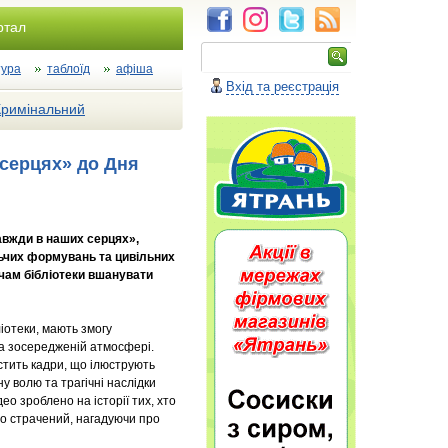
ртал
тура
таблоїд
афіша
Вхід та реєстрація
Кримінальний
 серцях» до Дня
авжди в наших серцях»,
льчих формувань та цивільних
вачам бібліотеки вшанувати
ліотеки, мають змогу
та зосередженій атмосфері.
стить кадри, що ілюструють
ну волю та трагічні наслідки
део зроблено на історії тих, хто
бо страчений, нагадуючи про