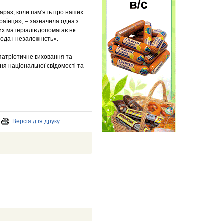
зараз, коли пам'ять про наших
країнця», – зазначила одна з
ких матеріалів допомагає не
ода і незалежність».
 патріотичне виховання та
ня національної свідомості та
Версія для друку