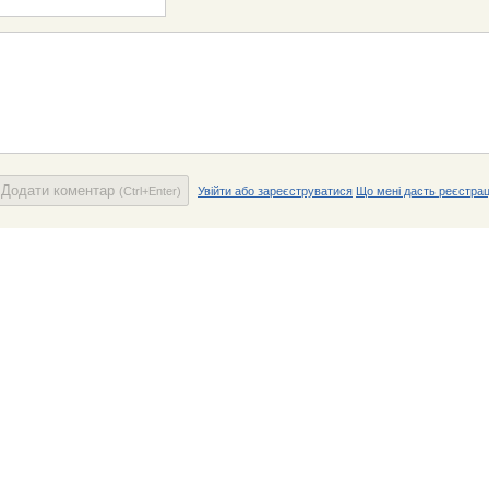
Додати коментар
(Ctrl+Enter)
Увійти або зареєструватися
Що мені дасть реєстрац