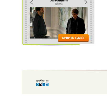
Сайт "Кіровоград24.com" створено журналістами та громадськими лі
Члени редколегії сайту не належать до жодної політичної партії чи р
статей та блогерів. Передрук матеріалів вітається із посиланням на