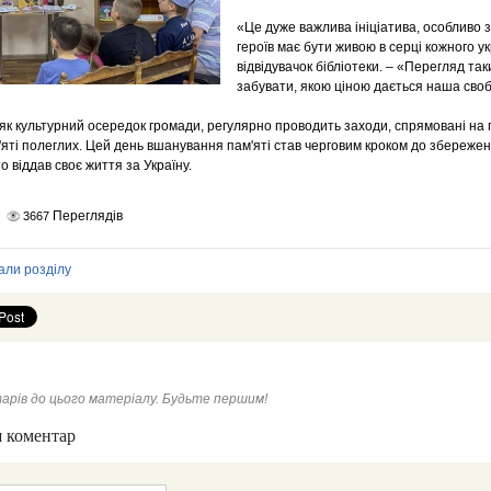
«Це дуже важлива ініціатива, особливо 
героїв має бути живою в серці кожного у
відвідувачок бібліотеки. – «Перегляд та
забувати, якою ціною дається наша своб
 як культурний осередок громади, регулярно проводить заходи, спрямовані на
яті полеглих. Цей день вшанування пам'яті став черговим кроком до збережен
о віддав своє життя за Україну.
Переглядів
3667
али розділу
арів до цього матеріалу. Будьте першим!
 коментар