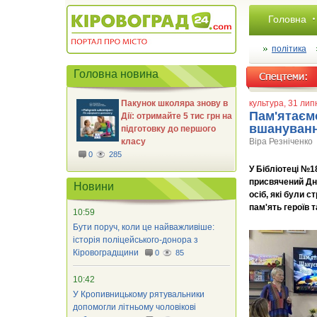
Головна
політика
Головна новина
Пакунок школяра знову в
культура
, 31 ли
Пам'ятаєм
Дії: отримайте 5 тис грн на
вшанування
підготовку до першого
класу
Віра Резніченко
0
285
У Бібліотеці №
присвячений Дн
Новини
осіб, які були 
пам'ять героїв 
10:59
Бути поруч, коли це найважливіше:
історія поліцейського-донора з
Кіровоградщини
0
85
10:42
У Кропивницькому рятувальники
допомогли літньому чоловікові