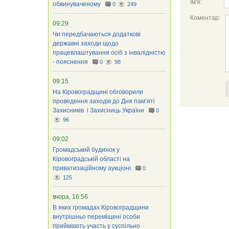
Ім'я:
обвинуваченому
0
249
Коментар:
09:29
Чи передбачаються додаткові
державні заходи щодо
працевлаштування осіб з інвалідністю
- пояснення
0
98
09:15
На Кіровоградщині обговорили
проведення заходів до Дня пам’яті
Захисників і Захисниць України
0
96
09:02
Громадський будинок у
Кіровоградській області на
приватизаційному аукціоні
0
125
вчора, 16:56
В яких громадах Кіровоградщини
внутрішньо переміщені особи
приймають участь у суспільно