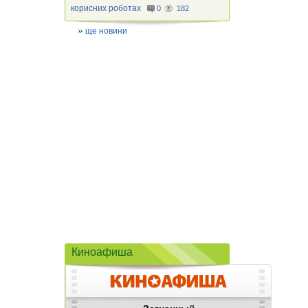
корисних роботах
0
182
ще новини
Киноафиша