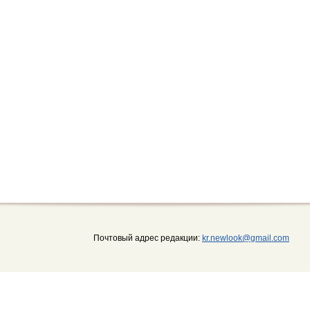
Почтовый адрес редакции:
kr.newlook@gmail.com
дерами Кіровоградської області задля розвитку громадянського суспільства, утверджен
елігійної організації. Сайт не отримує фінансування від держави – із бюджетів жодного р
 сайт "Кіровоград24.com"