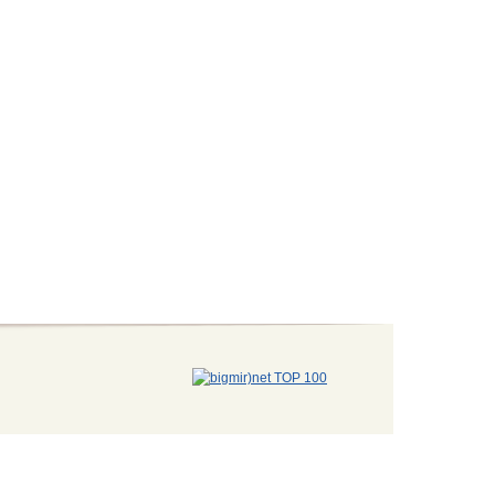
ня свободи слова та захисту прав громадян на доступ до інформації.
івня. Редакція сайту може не поділяти думку авторів аналітичних