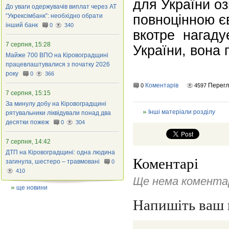
для України оз
До уваги одержувачів виплат через АТ
повноцінною є
“Укрексімбанк”: необхідно обрати
інший банк
0
340
вкотре нагаду
7 серпня, 15:28
України, вона 
Майже 700 ВПО на Кіровоградщині
працевлаштувалися з початку 2026
року
0
366
Коментарів
Перегл
0
4597
7 серпня, 15:15
За минулу добу на Кіровоградщині
Інші матеріали розділу
рятувальники ліквідували понад два
десятки пожеж
0
304
7 серпня, 14:42
ДТП на Кіровоградщині: одна людина
Коментарі
загинула, шестеро – травмовані
0
410
Ще нема коментар
ще новини
Напишіть ваш 