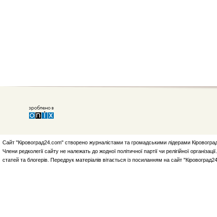
Сайт "Кіровоград24.com" створено журналістами та громадськими лідерами Кіровоград
Члени редколегії сайту не належать до жодної політичної партії чи релігійної організа
статей та блогерів. Передрук матеріалів вітається із посиланням на сайт "Кіровоград2