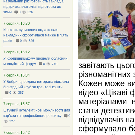
навчальний рік: готовність закладів,
підтримка вчителів і підготовка до
зими
0
326
7 серпня, 16:30
Кількість зупинених податкових
накладних скоротилася майже в п'ять
разів
0
326
7 серпня, 16:12
У Кропивницькому провели обласний
завітають цьог
молодіжний форум
0
740
різноманітних 
7 серпня, 16:04
Кожен може ви
У Бобринці родина ветерана відкрила
більярдний клуб за грантові кошти
відео «Цікаві
0
387
матеріалами в
7 серпня, 15:57
стати детектив
Штучний інтелект: нові можливості для
кар’єри та професійного розвитку
0
відвідувачів н
327
сформувало бе
7 серпня, 15:42