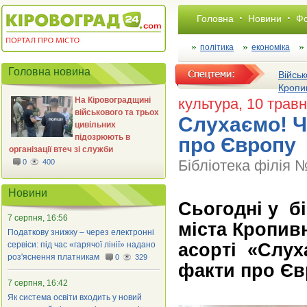
Головна
Новини
Фо
політика
економіка
Головна новина
Військ
Кропи
На Кіровоградщині
культура
, 10 трав
військового та трьох
Слухаємо! Ч
цивільних
підозрюють в
про Європу
організації втеч зі служби
Бібліотека філія 
0
400
Новини
Сьогодні у б
7 серпня, 16:56
міста Кропив
Податкову знижку – через електронні
асорті «Слух
сервіси: під час «гарячої лінії» надано
роз'яснення платникам
0
329
факти про Є
7 серпня, 16:42
Як система освіти входить у новий