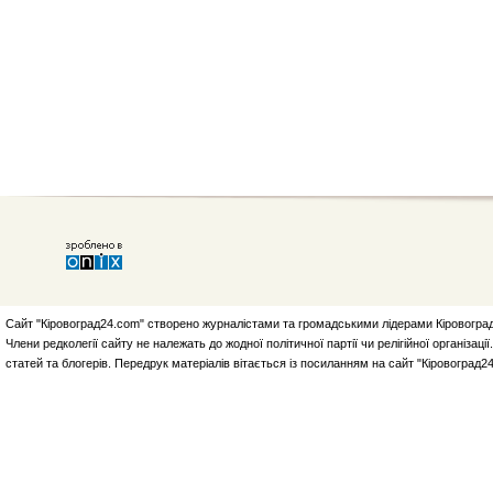
Сайт "Кіровоград24.com" створено журналістами та громадськими лідерами Кіровоград
Члени редколегії сайту не належать до жодної політичної партії чи релігійної організа
статей та блогерів. Передрук матеріалів вітається із посиланням на сайт "Кіровоград2