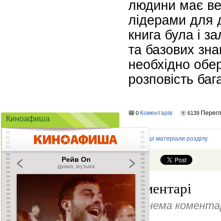
людини має ве
лідерами для 
книга була і 
та базових зна
необхідно обер
розповість бага
Коментарів
Перегл
0
6139
Киноафиша
Інші матеріали розділу
Коментарі
Ще нема коментар