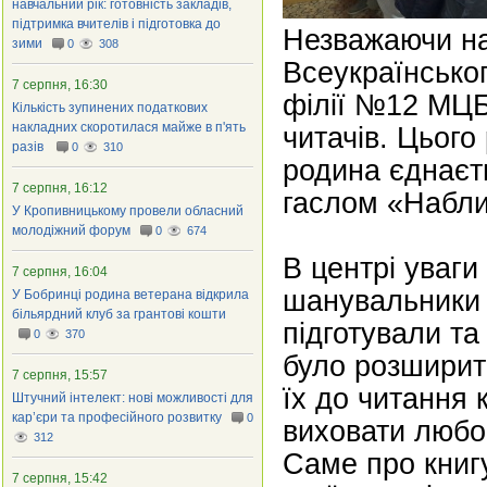
навчальний рік: готовність закладів,
підтримка вчителів і підготовка до
Незважаючи на
зими
0
308
Всеукраїнськог
7 серпня, 16:30
філії №12 МЦБ
Кількість зупинених податкових
накладних скоротилася майже в п'ять
читачів. Цьог
разів
0
310
родина єднаєть
7 серпня, 16:12
гаслом «Набли
У Кропивницькому провели обласний
молодіжний форум
0
674
В центрі уваги 
7 серпня, 16:04
шанувальники –
У Бобринці родина ветерана відкрила
більярдний клуб за грантові кошти
підготували та
0
370
було розширити
7 серпня, 15:57
їх до читання 
Штучний інтелект: нові можливості для
кар’єри та професійного розвитку
0
виховати любов
312
Саме про книг
7 серпня, 15:42