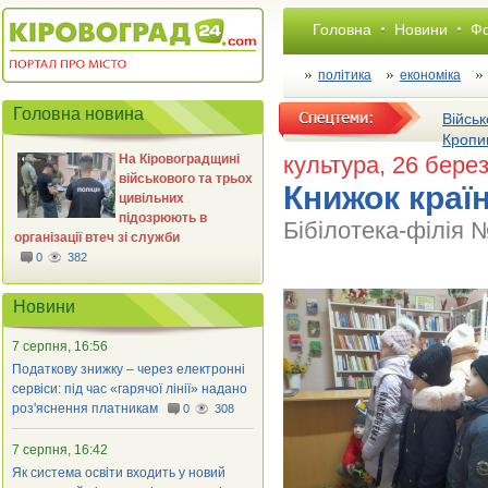
Головна
Новини
Фо
політика
економіка
Головна новина
Військ
Кропи
На Кіровоградщині
культура
, 26 бере
військового та трьох
Книжок країн
цивільних
підозрюють в
Бібілотека-філія 
організації втеч зі служби
0
382
Новини
7 серпня, 16:56
Податкову знижку – через електронні
сервіси: під час «гарячої лінії» надано
роз'яснення платникам
0
308
7 серпня, 16:42
Як система освіти входить у новий