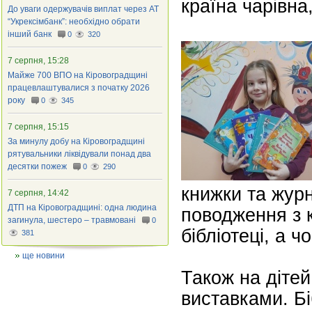
країна чарівна,
До уваги одержувачів виплат через АТ
“Укрексімбанк”: необхідно обрати
інший банк
0
320
7 серпня, 15:28
Майже 700 ВПО на Кіровоградщині
працевлаштувалися з початку 2026
року
0
345
7 серпня, 15:15
За минулу добу на Кіровоградщині
рятувальники ліквідували понад два
десятки пожеж
0
290
книжки та журн
7 серпня, 14:42
ДТП на Кіровоградщині: одна людина
поводження з к
загинула, шестеро – травмовані
0
бібліотеці, а ч
381
ще новини
Також на діте
виставками. Бі