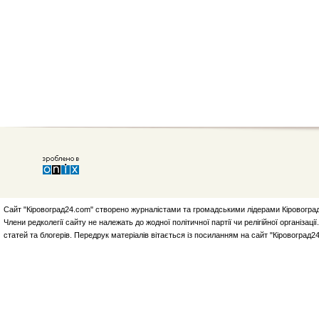
Сайт "Кіровоград24.com" створено журналістами та громадськими лідерами Кіровоград
Члени редколегії сайту не належать до жодної політичної партії чи релігійної організа
статей та блогерів. Передрук матеріалів вітається із посиланням на сайт "Кіровоград2