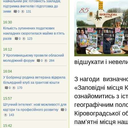
навчальний рік: готовність закладів,
підтримка вчителів і підготовка до
зими
0
131
16:30
Кількість зупинених податкових
накладних скоротилася майже в п'ять
разів
0
123
16:12
У Кропивницькому провели обласний
відшукати і невели
молодіжний форум
0
284
16:04
У Бобринці родина ветерана відкрила
З нагоди визначно
більярдний клуб за грантові кошти
«Заповідні місця 
0
170
ознайомитись з іс
15:57
географічним пол
Штучний інтелект: нові можливості для
кар’єри та професійного розвитку
0
Кіровоградської об
143
пам’ятні місця на
15:42