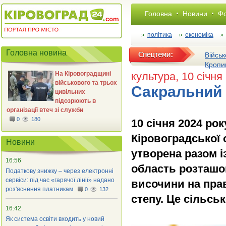
Головна
Новини
Фо
політика
економіка
Головна новина
Військ
Кропи
На Кіровоградщині
культура
, 10 січня
військового та трьох
Сакральний 
цивільних
підозрюють в
організації втеч зі служби
0
180
10 січня 2024 ро
Кіровоградської 
Новини
утворена разом 
16:56
область розташо
Податкову знижку – через електронні
сервіси: під час «гарячої лінії» надано
височини на пра
роз'яснення платникам
0
132
степу. Це сільс
16:42
Як система освіти входить у новий