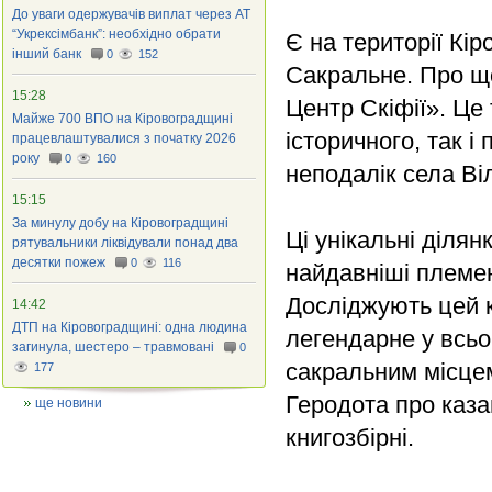
До уваги одержувачів виплат через АТ
“Укрексімбанк”: необхідно обрати
Є на території Кі
інший банк
0
152
Сакральне. Про що
15:28
Центр Скіфії». Це
Майже 700 ВПО на Кіровоградщині
історичного, так і
працевлаштувалися з початку 2026
року
0
160
неподалік села Ві
15:15
За минулу добу на Кіровоградщині
Ці унікальні діля
рятувальники ліквідували понад два
десятки пожеж
0
116
найдавніші племен
Досліджують цей кр
14:42
ДТП на Кіровоградщині: одна людина
легендарне у всьо
загинула, шестеро – травмовані
0
сакральним місцем
177
Геродота про каза
ще новини
книгозбірні.