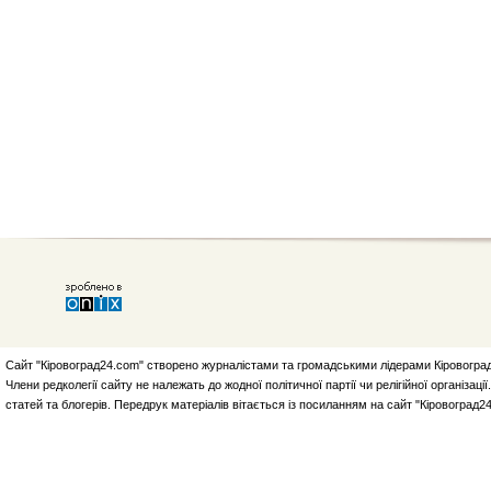
Сайт "Кіровоград24.com" створено журналістами та громадськими лідерами Кіровоград
Члени редколегії сайту не належать до жодної політичної партії чи релігійної організа
статей та блогерів. Передрук матеріалів вітається із посиланням на сайт "Кіровоград2