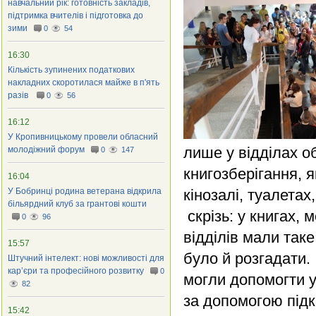
навчальний рік: готовність закладів,
підтримка вчителів і підготовка до
зими
0
54
16:30
Кількість зупинених податкових
накладних скоротилася майже в п'ять
разів
0
56
16:12
У Кропивницькому провели обласний
лише у відділах о
молодіжний форум
0
147
книгозберігання, 
16:04
У Бобринці родина ветерана відкрила
кінозалі, туалетах
більярдний клуб за грантові кошти
скрізь: у книгах, 
0
96
відділів мали так
15:57
було й розгадати. 
Штучний інтелект: нові можливості для
кар’єри та професійного розвитку
0
могли допомогти у
82
за допомогою під
15:42