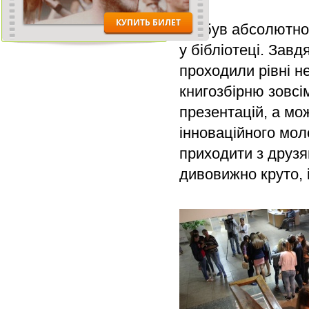
Це був абсолютно
у бібліотеці. Завд
проходили рівні н
книгозбірню зовсі
презентацій, а мо
інноваційного мол
приходити з друзя
дивовижно круто, 