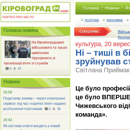
Головна
Новини
Фо
політика
економіка
Головна новина
Військ
Кропи
На Кіровоградщині
культура
, 20 вере
військового та трьох
Ні – тиші в 
цивільних
підозрюють в
зруйнував с
організації втеч зі служби
Світлана Приймак,
0
87
Новини
Це було професій
16:56
це було ВПЕРШЕ! 
Податкову знижку – через електронні
сервіси: під час «гарячої лінії» надано
Чижевського відб
роз'яснення платникам
0
36
команда».
16:42
Як система освіти входить у новий