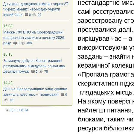
нестандартне мисле
До уваги одержувачів виплат через АТ
“Укрексімбанк”: необхідно обрати
самі реєструвалис
інший банк
0
92
зареєстровану сто
15:28
просувалися далі.
Майже 700 ВПО на Кіровоградщині
вирішував час – а
працевлаштувалися з початку 2026
року
0
108
використовуючи у
15:15
завдань – знайти н
За минулу добу на Кіровоградщині
керамічної колекц
рятувальники ліквідували понад два
десятки пожеж
0
75
«Пропала грамота
скористатися підк
14:42
ДТП на Кіровоградщині: одна людина
глядацьких місць,
загинула, шестеро – травмовані
0
На якому поверсі 
110
найлегші питання,
ще новини
блоками, таким ч
ресурси бібліотек