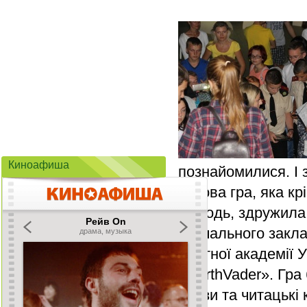
Киноафиша
познайомилися. І 
чудова гра, яка кр
молодь, здружила 
навчального закла
Льотної академії
«DarthVader». Гра
призи та читацькі 