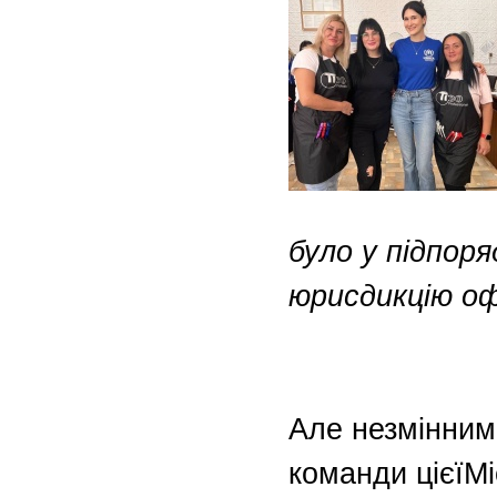
було у підпоря
юрисдикцію офі
Але незмінним
команди цієїМ