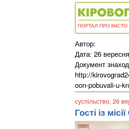
Автор:
Дата: 26 вересн
Документ знаход
http://kirovograd2
oon-pobuvali-u-k
суспільство
, 26 в
Гості із міс