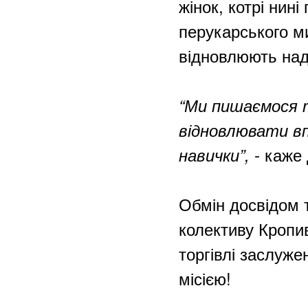
жінок, котрі нин
перукарського м
відновлюють наді
“Ми пишаємося 
відновлювати вп
- каже
навички”,
Обмін досвідом 
колективу Кропи
торгівлі заслуж
місією!