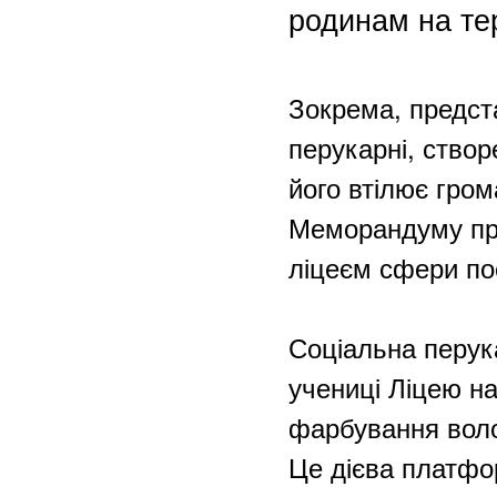
родинам на тер
Зокрема, предст
перукарні, створ
його втілює гром
Меморандуму пр
ліцеєм сфери посл
Соціальна перука
учениці Ліцею на
фарбування воло
Це дієва платф