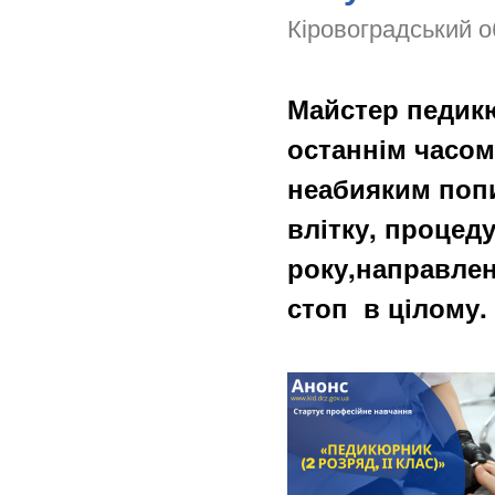
Кіровоградський о
Майстер педикю
останнім часом
неабияким попи
влітку, процед
року,направлена
стоп в цілому.