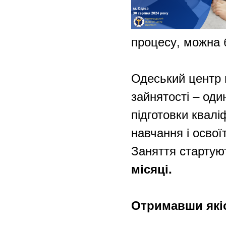
процесу, можна 
Одеський центр 
зайнятості – од
підготовки квал
навчання і осво
Заняття старту
місяці.
Отримавши якіс