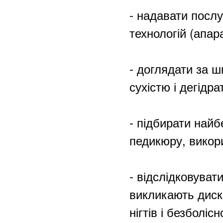
- надавати посл
технологій (апар
- доглядати за ш
сухістю і дегідра
- підбирати найб
педикюру, викор
- відслідковувати
викликають диск
нігтів і безболіс