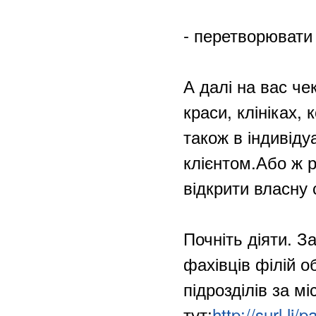
- перетворювати
А далі на вас ч
краси, клініках,
також в індивід
клієнтом.Або ж р
відкрити власну 
Почніть діяти. 
фахівців філій о
підрозділів за м
тут:
http://surl.li/p