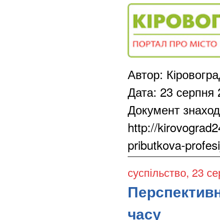
Автор: Кіровогр
Дата: 23 серпня 
Документ знаход
http://kirovograd
pributkova-profes
суспільство
, 23 с
Перспективн
часу