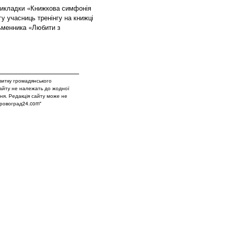
викладки «Книжкова симфонія
гу учасниць тренінгу на книжці
ьменника «Любити з
витку громадянського
сайту не належать до жодної
вня. Редакція сайту може не
Кіровоград24.com"