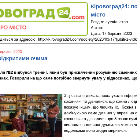
Кіровоград24: п
місто
Розділ: суспільство
Автор:
Дата: 17 березня 2023
иться за адресою: http://kirovograd24.com/society/2023/03/17/ljubiti-z-vidk
березня 2023
відкритими очима
ілії №2 відбувся тренінг, який був присвячений розумінню сімейних 
нках. Говорили на що саме потрібно звернути увагу у відносинах, щ
З цікавістю дівчата прослухали інфор
кохання» та дізналися, що кожна люди
показує іншим, що любить їх. Кожна з
домінуючою саме для неї у вправі на
кохання» та дізналися про 8 ознак сумі
висловлювали свої думки: чи можна чо
недоліками вони згодні миритися.