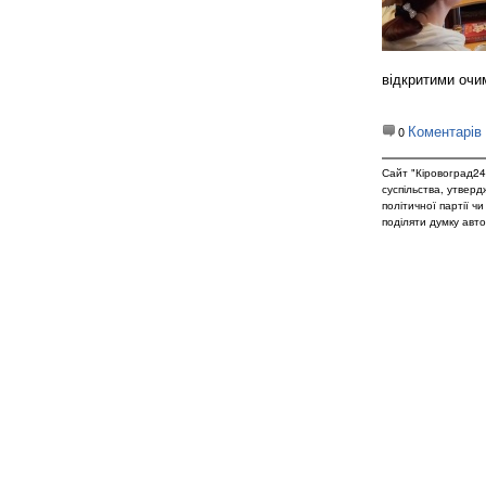
відкритими очи
Коментарів
0
Сайт "Кіровоград24
суспільства, утвер
політичної партії ч
поділяти думку авто