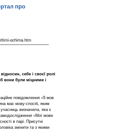
ортал про
ritimi-ochima.htm
відносин, себе і своєї ролі
об вони були міцними і
маційне повідомлення «5 мов
на має мову-спосіб, яким
 учасниць визначила, яка є
 самодослідження «Мої мови
сності в парі. Присутні
ловіка змінити та з якими