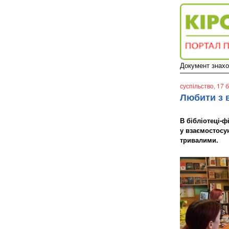
Документ знаход
суспільство
, 17 
Любити з 
В бібліотеці-ф
у взаємостосу
тривалими.