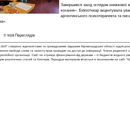
Завершився захід оглядом книжкової 
кохання». Бібліотекар акцентувала ува
аргентинського психотерапевта та пис
ма».
Переглядів
5028
.com" створено журналістами та громадськими лідерами Кіровоградської області задля роз
дження свободи слова та захисту прав громадян на доступ до інформації. Члени редколегії 
и релігійної організації. Сайт не отримує фінансування від держави – із бюджетів жодного рі
рів аналітичних статей та блогерів. Передрук матеріалів вітається із посиланням на сайт "