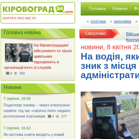
Головна
Новини
Фо
політика
економіка
Головна новина
Військ
Кропи
На Кіровоградщині
новини
, 8 квітня 2
військового та трьох
На водія, як
цивільних
підозрюють в
зник з місця
організації втеч зі служби
адміністрат
0
350
Новини
7 серпня, 16:56
Податкову знижку – через електронні
сервіси: під час «гарячої лінії» надано
роз'яснення платникам
0
277
7 серпня, 16:42
Як система освіти входить у новий