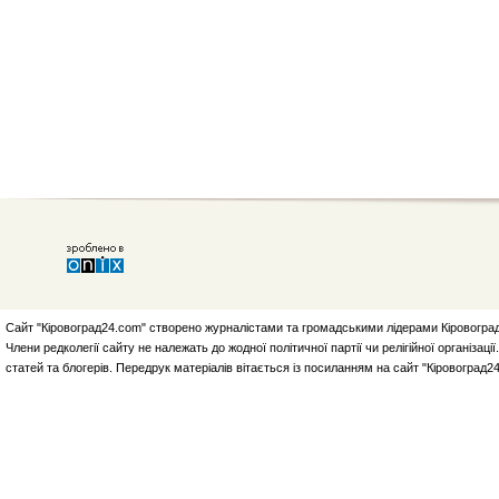
Сайт "Кіровоград24.com" створено журналістами та громадськими лідерами Кіровоград
Члени редколегії сайту не належать до жодної політичної партії чи релігійної організа
статей та блогерів. Передрук матеріалів вітається із посиланням на сайт "Кіровоград2