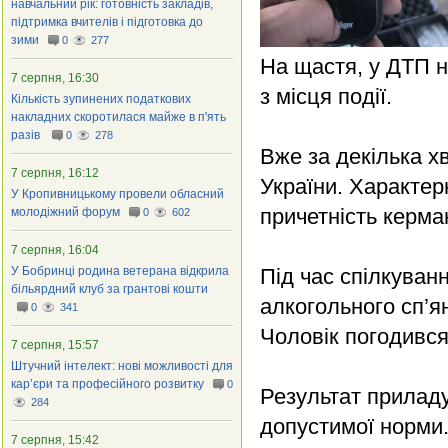
навчальний рік: готовність закладів,
підтримка вчителів і підготовка до
зими
0
277
На щастя, у ДТП н
7 серпня, 16:30
з місця події.
Кількість зупинених податкових
накладних скоротилася майже в п'ять
разів
0
278
Вже за декілька х
7 серпня, 16:12
України. Характер
У Кропивницькому провели обласний
причетність керма
молодіжний форум
0
602
7 серпня, 16:04
У Бобринці родина ветерана відкрила
Під час спілкуванн
більярдний клуб за грантові кошти
алкогольного сп’я
0
341
Чоловік погодився
7 серпня, 15:57
Штучний інтелект: нові можливості для
кар’єри та професійного розвитку
0
Результат приладу
284
допустимої норми
7 серпня, 15:42