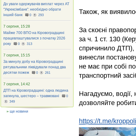
До уваги одержувачів виплат через АТ
“Укрексімбанк”: необхідно обрати
Також, як виявило
інший банк
0
293
7 серпня, 15:28
За скоєні правопо
Майже 700 ВПО на Кіровоградщині
за ч. 1 ст. 130 (К
працевлаштувалися з початку 2026
року
0
313
спричинило ДТП), 
7 серпня, 15:15
винесли постанову
За минулу добу на Кіровоградщині
не має при собі п
рятувальники ліквідували понад два
десятки пожеж
0
261
транспортний засі
7 серпня, 14:42
ДТП на Кіровоградщині: одна людина
Нагадуємо, водії, 
загинула, шестеро – травмовані
0
дозволяйте робит
349
ще новини
https://t.me/kroppo