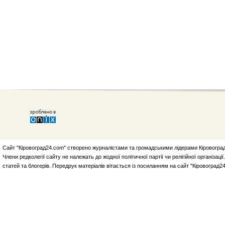
Сайт "Кіровоград24.com" створено журналістами та громадськими лідерами Кіровоград
Члени редколегії сайту не належать до жодної політичної партії чи релігійної організа
статей та блогерів. Передрук матеріалів вітається із посиланням на сайт "Кіровоград2