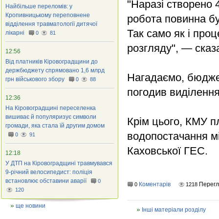
"Наразі створено 4
Найбільше переломів: у
Кропивницькому переповнене
робота повинна б
відділення травматології дитячої
Так само як і проц
лікарні
0
81
розгляду", — сказ
12:56
Від платників Кіровоградщини до
держбюджету спрямовано 1,6 млрд
Нагадаємо, бюдже
грн військового збору
0
88
погодив виділення
12:36
На Кіровоградщині переселенка
вишиває й популяризує символи
Крім цього, КМУ п
громади, яка стала їй другим домом
водопостачання мі
0
91
Каховської ГЕС.
12:18
У ДТП на Кіровоградщині травмувався
9-річний велосипедист: поліція
встановлює обставини аварії
0
Коментарів
Перегл
0
1218
120
ще новини
Інші матеріали розділу