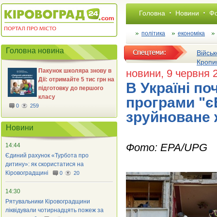
Головна
Новини
Фо
політика
економіка
Головна новина
Військ
Кропи
Пакунок школяра знову в
новини
, 9 червня 
Дії: отримайте 5 тис грн на
В Україні п
підготовку до першого
класу
програми "є
0
259
зруйноване 
Новини
Фото: EPA/UPG
14:44
Єдиний рахунок «Турбота про
дитину»: як скористатися на
Кіровоградщині
0
20
14:30
Рятувальники Кіровоградщини
ліквідували чотирнадцять пожеж за