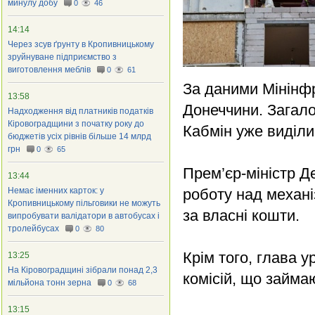
минулу добу
0
46
14:14
Через зсув ґрунту в Кропивницькому
зруйнуване підприємство з
виготовлення меблів
0
61
За даними Мінінф
13:58
Донеччини. Загало
Надходження від платників податків
Кіровоградщини з початку року до
Кабмін уже виділив
бюджетів усіх рівнів більше 14 млрд
грн
0
65
Прем’єр-міністр Д
13:44
Немає іменних карток: у
роботу над механ
Кропивницькому пільговики не можуть
за власні кошти.
випробувати валідатори в автобусах і
тролейбусах
0
80
Крім того, глава у
13:25
На Кіровоградщині зібрали понад 2,3
комісій, що займ
мільйона тонн зерна
0
68
13:15