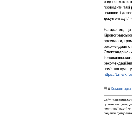
радянською іст
проводити такі 
наявності дозво
документації," 
Нагадаємо, що 
Кіровоградської
археологи, гром
рекомендації с
Олександрійсько
Голованівськог
рекомендаційни
пам'ятка культ
https://t.me/ki
Коментарів
0
Сайт "Кіровоград24
суспільства, утвер
політичної партії ч
поділяти думку авто