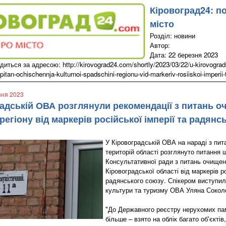
Кіровоград24: п
місто
Розділ: новини
Автор:
Дата: 22 березня 2023
ться за адресою: http://kirovograd24.com/shortly/2023/03/22/u-kirovogradsk
pitan-ochischennja-kulturnoi-spadschini-regionu-vid-markeriv-rosiiskoi-imperi
зня 2023
радській ОВА розглянули рекомендації з питань о
егіону від маркерів російської імперії та радянс
У Кіровоградській ОВА на нараді з пит
територій області розглянуто питання 
Консультативної ради з питань очище
Кіровоградської області від маркерів ро
радянського союзу. Спікером виступи
культури та туризму ОВА Уляна Сокол
"До Державного реєстру нерухомих пам
більше – взято на облік багато об'єктів