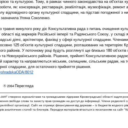
орією та культурою. Тому, в рамках чинного законодавства на об'єктах 
роботи, як: консервація, реставрація, реабілітація, музеєфікація, ремонт
лу відповідного органу культурної спадщини, на підставі погодженої з н
- зазначила Уляна Соколенко.
з травня минулого року діє Консультативна рада з питань очищення кул
 області від маркерів Російської імперії та Радянського Союзу, у складі 
адські діячі, архітектори, фахівці у сфері культурної спадщини. Членам
тосовно 125 об'єктів культурної спадщини, розташованих на територіях К
го районів. У поточному році будуть розглянуті ще близько 180 об’єктів
о та Новоукраїнського районів. Рішення, прийняті Консультативною радо
й характер та направляються міським, селищним, сільським радам, на т
урної спадщини, для остаточного прийняття рішення.
rovohradskaODA/8012
Перегляда
2064
.com" створено журналістами та громадськими лідерами Кіровоградської області задля роз
дження свободи слова та захисту прав громадян на доступ до інформації. Члени редколегії 
и релігійної організації. Сайт не отримує фінансування від держави – із бюджетів жодного рі
рів аналітичних статей та блогерів. Передрук матеріалів вітається із посиланням на сайт "