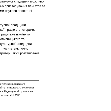
культурної спадщини можливо
 або пристосування пам'яток за
ими науково-проектної
ьтурної спадщини
якої працюють історики,
и ради вже прийнято
ропивницького та
 культурної спадщини
ю, носять виключно
ериторії яких розташована
витку громадянського
сайту не належать до жодної
вня. Редакція сайту може не
Кіровоград24.com"