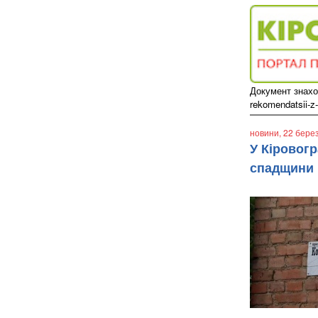
Документ знаходи
rekomendatsii-z-
новини
, 22 бере
У Кіровог
спадщини р