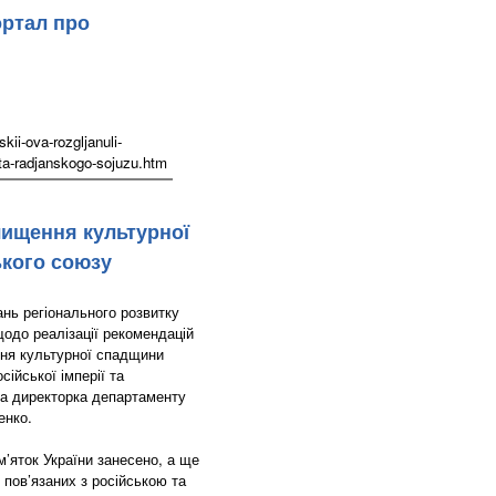
ортал про
ii-ova-rozgljanuli-
i-ta-radjanskogo-sojuzu.htm
чищення культурної
ького союзу
ань регіонального розвитку
щодо реалізації рекомендацій
ння культурної спадщини
сійської імперії та
ла директорка департаменту
енко.
’яток України занесено, а ще
, пов’язаних з російською та