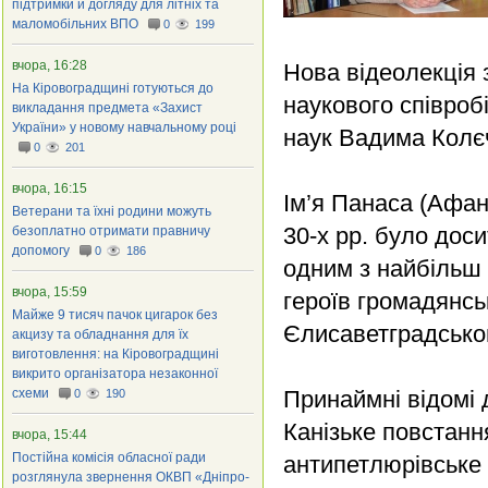
підтримки й догляду для літніх та
маломобільних ВПО
0
199
вчора, 16:28
Нова відеолекція 
На Кіровоградщині готуються до
наукового співроб
викладання предмета «Захист
України» у новому навчальному році
наук Вадима Колє
0
201
вчора, 16:15
Ім’я Панаса (Афан
Ветерани та їхні родини можуть
30-х рр. було доси
безоплатно отримати правничу
допомогу
0
186
одним з найбільш 
вчора, 15:59
героїв громадянсь
Майже 9 тисяч пачок цигарок без
Єлисаветградськог
акцизу та обладнання для їх
виготовлення: на Кіровоградщині
викрито організатора незаконної
схеми
Принаймні відомі д
0
190
Канізьке повстання
вчора, 15:44
Постійна комісія обласної ради
антипетлюрівське 
розглянула звернення ОКВП «Дніпро-