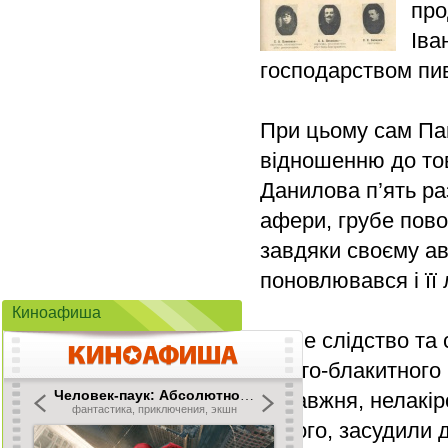
про
Іва
господарством пив
При цьому сам Пан
відношенню до тов
Данилова п’ять раз
афери, грубе пово
завдяки своєму ав
поновлювався і її
Киноафиша
Лише слідство та с
жовто-блакитного 
справжня, нелакір
іншого, засудили 