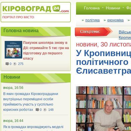
Головна
Новини
Фо
політика
економіка
Головна новина
Військ
Кропи
Пакунок школяра знову в
новини
, 30 листо
Дії: отримайте 5 тис грн на
У Кропивниц
підготовку до першого
класу
політичного 
0
275
Єлисаветгра
Новини
вчора, 16:56
В яких громадах Кіровоградщини
внутрішньо переміщені особи
приймають участь у суспільно
корисних роботах
0
148
вчора, 16:44
Як в громадах впроваджують моделі