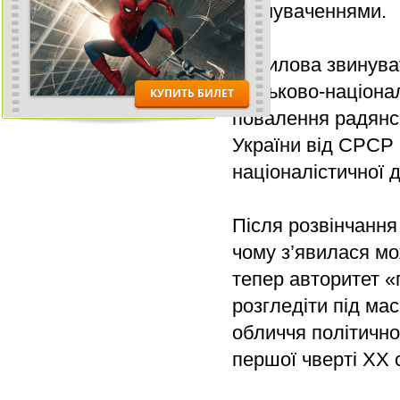
звинуваченнями.
Данилова звинуват
військово-націонал
повалення радянс
України від СРСР 
націоналістичної
Після розвінчання
чому з’явилася мо
тепер авторитет «
розгледіти під ма
обличчя політично
першої чверті ХХ 