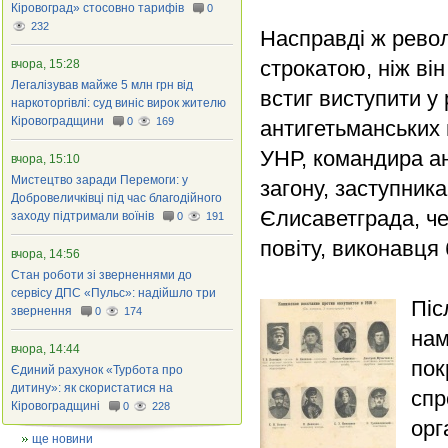
Кіровоград» стосовно тарифів
0
232
Насправді ж рево
строкатою, ніж він
вчора, 15:28
Легалізував майже 5 млн грн від
встиг виступити у
наркоторгівлі: суд виніс вирок жителю
Кіровоградщини
0
169
антигетьманських 
УНР, командира ан
вчора, 15:10
Мистецтво заради Перемоги: у
загону, заступник
Добровеличківці під час благодійного
Єлисаветграда, че
заходу підтримали воїнів
0
191
повіту, виконавця
вчора, 14:56
Стан роботи зі зверненнями до
сервісу ДПС «Пульс»: надійшло три
Піс
звернення
0
174
нам
вчора, 14:44
пок
Єдиний рахунок «Турбота про
дитину»: як скористатися на
спр
Кіровоградщині
0
228
орг
ще новини