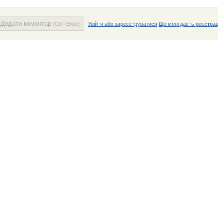
Додати коментар
(Ctrl+Enter)
Увійти або зареєструватися
Що мені дасть реєстрац