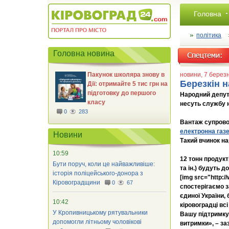
Головна
політика
Головна новина
Пакунок школяра знову в
новини
, 7 берез
Березкін 
Дії: отримайте 5 тис грн на
підготовку до першого
Народний депута
класу
несуть службу н
0
283
Вантаж супрово
електронна газ
Новини
Такий вчинок на
10:59
12 тонн продукт
Бути поруч, коли це найважливіше:
та ін.) будуть 
історія поліцейського-донора з
[img src="http:
Кіровоградщини
0
67
спостерігаємо з
єдиної України,
10:42
кіровоградці вс
У Кропивницькому рятувальники
Вашу підтримку.
допомогли літньому чоловікові
витримки», – за