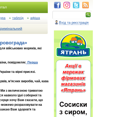
ртал
тура
таблоїд
афіша
Вхід та реєстрація
Кримінальний
іровограда»
ля військових моряків, які
аїни, повідомляє
Перша
раїни та вірні присязі.
вів, м’ясних виробів, чай, кава
">«Ми з величезною тривогою
я навколо ідеї соборної та
 серця хочу Вам сказати, що
що можемо розраховувати на
 Бажаю Вам здоров’я та