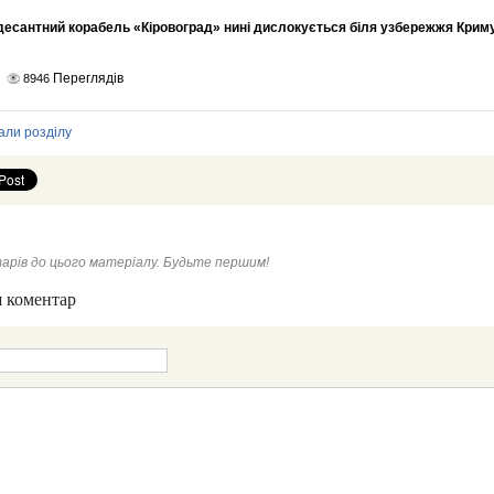
десантний корабель «Кіровоград» нині дислокується біля узбережжя Криму
Переглядів
8946
али розділу
арів до цього матеріалу. Будьте першим!
 коментар