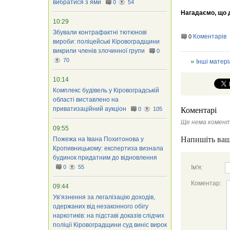
вибратися з ями
0
54
Нагадаємо, що 
10:29
Збували контрафактні тютюнові
Коментарів
0
вироби: поліцейські Кіровоградщини
викрили членів злочинної групи
0
70
Інші матері
10:14
Комплекс будівель у Кіровоградській
області виставлено на
приватизаційний аукціон
0
105
Коментарі
Ще нема комент
09:55
Напишіть ваш
Пожежа на Івана Похитонова у
Кропивницькому: експертиза визнала
будинок придатним до відновлення
0
55
Ім'я:
Коментар:
09:44
Ув’язнення за легалізацію доходів,
одержаних від незаконного обігу
наркотиків: на підставі доказів слідчих
поліції Кіровоградщини суд виніс вирок