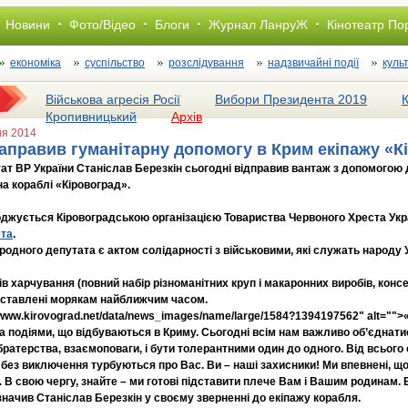
Новини
Фото/Відео
Блоги
Журнал ЛанруЖ
Кінотеатр По
економіка
суспільство
розслiдування
надзвичайні події
куль
Військова агресія Росії
Вибори Президента 2019
Кропивницький
Архів
ня 2014
направив гуманітарну допомогу в Крим екіпажу «К
т ВР України Станіслав Березкін сьогодні відправив вантаж з допомогою д
а кораблі «Кіровоград».
джується Кіровоградською організацією Товариства Червоного Хреста Укр
ета
.
родного депутата є актом солідарності з військовими, які служать народу Ук
ів харчування (повний набір різноманітних круп і макаронних виробів, консер
доставлені морякам найближчим часом.
//www.kirovograd.net/data/news_images/name/large/1584?1394197562" alt="
а подіями, що відбуваються в Криму. Сьогодні всім нам важливо об’єднатис
 братерства, взаємоповаги, і бути толерантними один до одного. Від всього
і без виключення турбуються про Вас. Ви – наші захисники! Ми впевнені, 
 В свою чергу, знайте – ми готові підставити плече Вам і Вашим родинам.
значив Станіслав Березкін у своєму зверненні до екіпажу корабля.