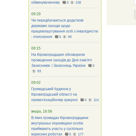
обвинуваченому
0
238
09:29
Чи передбачаються додаткові
державні заходи щодо
працевлаштування осіб з інвалідністю
- пояснення
0
84
09:15
На Кіровоградщині обговорили
проведення заходів до Дня пам’яті
Захисників і Захисниць України
0
83
09:02
Громадський будинок у
Кіровоградській області на
приватизаційному аукціоні
0
114
вчора, 16:56
В яких громадах Кіровоградщини
внутрішньо переміщені особи
приймають участь у суспільно
корисних роботах
0
177