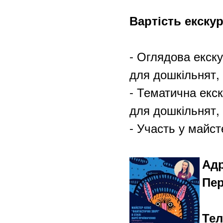
Вартість екску
- Оглядова екску
для дошкільнят, 
- Тематична екск
для дошкільнят, 
- Участь у майсте
Адр
Пер
Тел