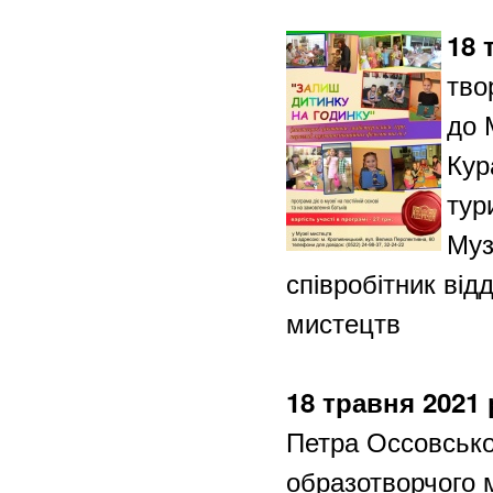
18 
тво
до 
Кур
тур
Муз
співробітник від
мистецтв
18 травня 2021 
Петра Оссовськог
образотворчого м