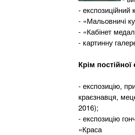
- експозиційний
- «Мальовничі к
- «Кабінет медал
- картинну галер
Крім постійної
- експозицію, пр
краєзнавця, меце
2016);
- експозицію го
«Краса на г