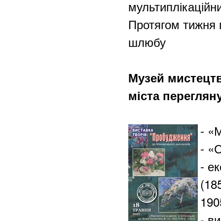
мультиплікац
Протягом тижня 
шлюбу в рам
Музей мистецтв
міста перегляну
- «
- «
- е
(18
190
- в