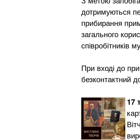
З метою запобіг
дотримуються пе
прибирання примі
загального корис
співробітників м
При вході до пр
безконтактний д
17 
кар
Віт
вир