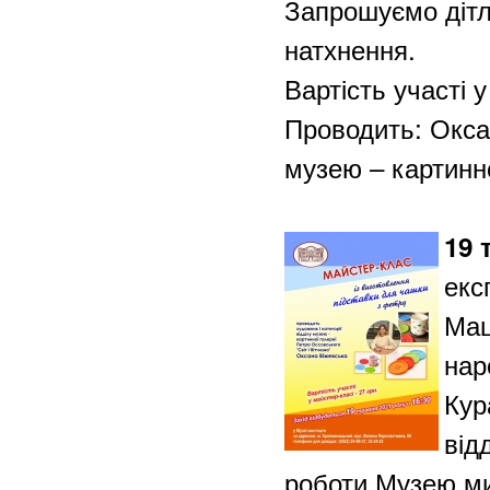
Запрошуємо дітла
натхнення.
Вартість уча
Проводить: Оксан
музею – картинно
19 
екс
Мац
нар
Кур
від
роботи Музею м