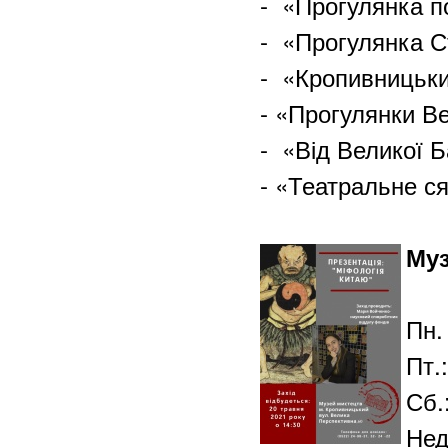
- «Прогулянка п
- «Прогулянка С
- «Кропивницький
- «Прогулянки В
- «Від Великої Б
- «Театральне с
Муз
Пн. 
Пт.:
Сб.
Нед