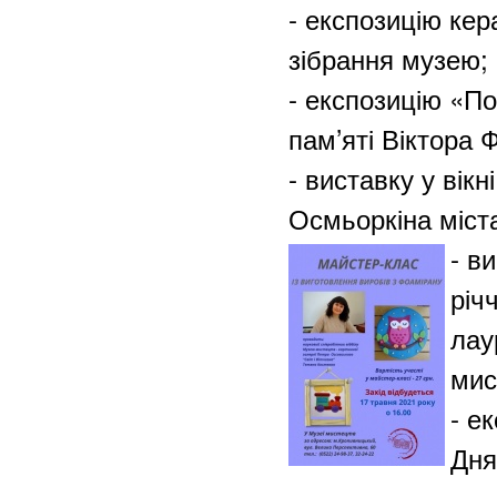
- експозицію ке
зібрання музею;
- експозицію «П
пам’яті Віктора 
- виставку у вікн
Осмьоркіна міст
- в
річ
лау
мис
- е
Дня