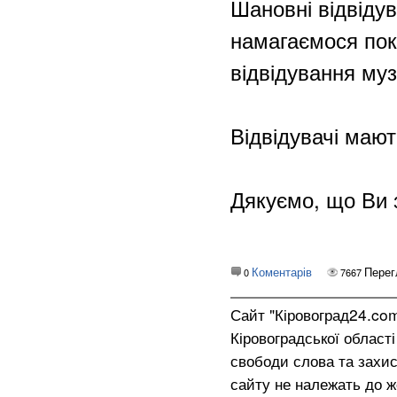
Шановні відвіду
намагаємося пок
відвідування м
Відвідувачі мают
Дякуємо, що Ви 
Коментарів
Перег
0
7667
Сайт "Кіровоград24.co
Кіровоградської област
свободи слова та захис
сайту не належать до жо