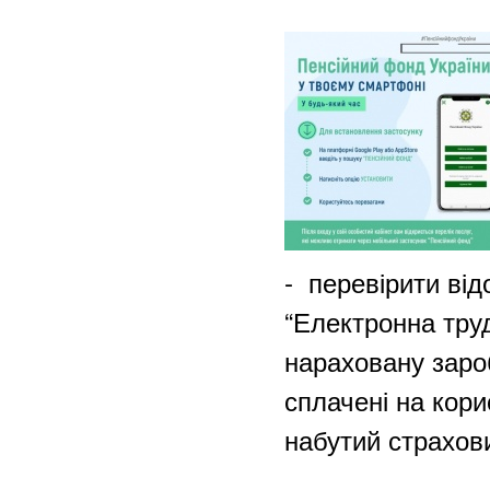
-
перевірити від
“Електронна труд
нараховану зароб
сплачені на кори
набутий страхови