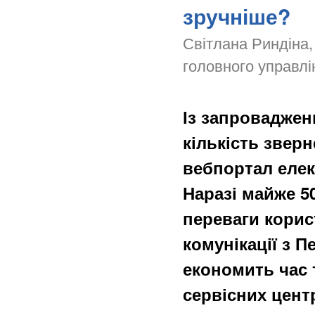
зручніше?
Світлана Риндіна,
головного управлі
Із запроваджен
кількість звер
вебпортал елек
Наразі майже 5
переваги кори
комунікації з 
економить час 
сервісних центр