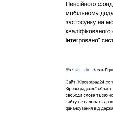
Пенсійного фонду
мобільному дода
застосунку на м
кваліфікованого
інтегрованої сис
Коментарів
Пере
0
19339
Сайт "Кіровоград24.co
Кіровоградської област
свободи слова та захис
сайту не належать до жо
фінансування від держа