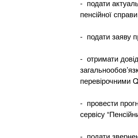
-
подати актуаль
пенсійної справи
-
подати заяву п
-
отримати довід
загальнообов’яз
перевірочними 
-
провести прогн
сервісу “Пенсійн
-
подати звернен