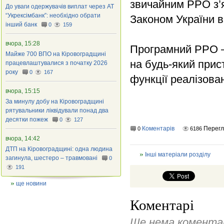
звичайним РРО з’
До уваги одержувачів виплат через АТ
“Укрексімбанк”: необхідно обрати
Законом України в
інший банк
0
159
вчора, 15:28
Програмний РРО –
Майже 700 ВПО на Кіровоградщині
на будь-який прист
працевлаштувалися з початку 2026
року
0
167
функції реалізова
вчора, 15:15
За минулу добу на Кіровоградщині
рятувальники ліквідували понад два
десятки пожеж
0
127
Коментарів
Перегл
0
6186
вчора, 14:42
ДТП на Кіровоградщині: одна людина
Інші матеріали розділу
загинула, шестеро – травмовані
0
191
ще новини
Коментарі
Ще нема коментар