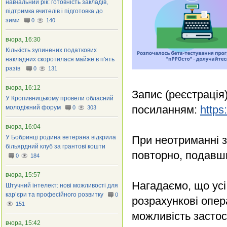
навчальний рік: готовність закладів,
підтримка вчителів і підготовка до
зими
0
140
вчора, 16:30
Кількість зупинених податкових
накладних скоротилася майже в п'ять
разів
0
131
вчора, 16:12
Запис (реєстрація
У Кропивницькому провели обласний
посиланням:
https
молодіжний форум
0
303
вчора, 16:04
У Бобринці родина ветерана відкрила
При неотриманні 
більярдний клуб за грантові кошти
повторно, подавш
0
184
вчора, 15:57
Нагадаємо, що усі 
Штучний інтелект: нові можливості для
кар’єри та професійного розвитку
0
розрахункові опера
151
можливість засто
вчора, 15:42