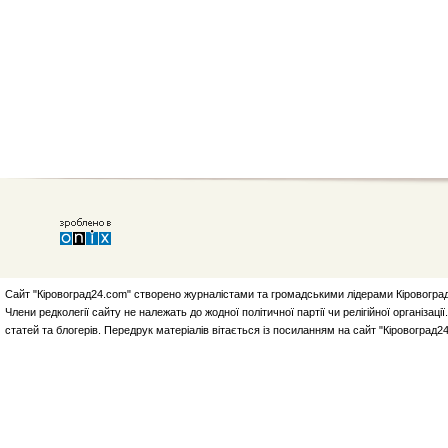
Сайт "Кіровоград24.com" створено журналістами та громадськими лідерами Кіровоград
Члени редколегії сайту не належать до жодної політичної партії чи релігійної організа
статей та блогерів. Передрук матеріалів вітається із посиланням на сайт "Кіровоград2