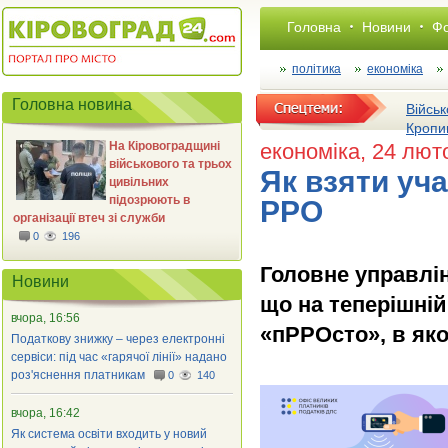
Головна
Новини
Фо
політика
економіка
Головна новина
Військ
Кропи
На Кіровоградщині
економіка
, 24 лют
військового та трьох
Як взяти уч
цивільних
підозрюють в
РРО
організації втеч зі служби
0
196
Головне управлін
Новини
що на теперішні
вчора, 16:56
«пРРОсто», в яко
Податкову знижку – через електронні
сервіси: під час «гарячої лінії» надано
роз'яснення платникам
0
140
вчора, 16:42
Як система освіти входить у новий