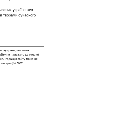
часних українських
и творами сучасного
витку громадянського
сайту не належать до жодної
вня. Редакція сайту може не
Кіровоград24.com"