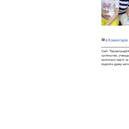
Коментарів
0
Сайт "Кіровоград24
суспільства, утвер
політичної партії ч
поділяти думку авто