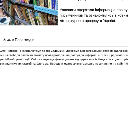
Учасники одержали інформацію про су
письменників та ознайомились з новим
літературного процесу в Україні.
Переглядів
4438
.com" створено журналістами та громадськими лідерами Кіровоградської області задля роз
дження свободи слова та захисту прав громадян на доступ до інформації. Члени редколегії 
и релігійної організації. Сайт не отримує фінансування від держави – із бюджетів жодного рі
рів аналітичних статей та блогерів. Передрук матеріалів вітається із посиланням на сайт "