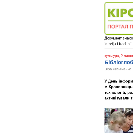
Документ знаход
istoriju-i-traditsi
культура
, 2 липн
Бібліоглоб
Віра Резніченко
У День інформа
м.Кропивницьк
технологій, р
активізували т