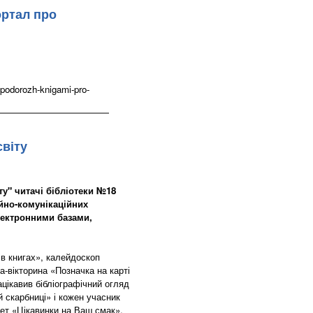
ортал про
podorozh-knigami-pro-
світу
ту" читачі бібліотеки №18
йно-комунікаційних
лектронними базами,
 в книгах», калейдоскоп
ра-вікторина «Позначка на карті
зацікавив бібліографічний огляд
й скарбниці» і кожен учасник
лет «Цікавинки на Ваш смак».