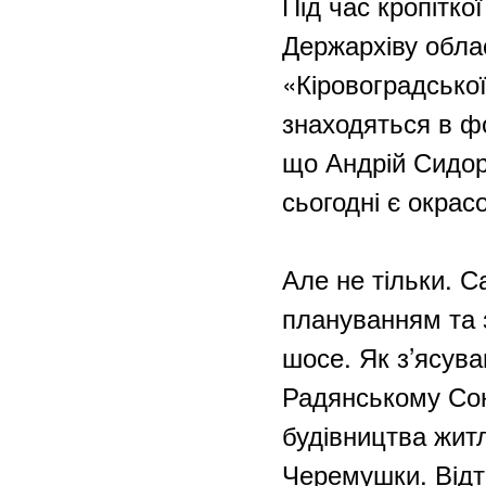
Під час кропітко
Держархіву обла
«Кіровоградсько
знаходяться в ф
що Андрій Сидоре
сьогодні є окрас
Але не тільки. 
плануванням та 
шосе. Як з’ясува
Радянському Сою
будівництва жит
Черемушки. Відто