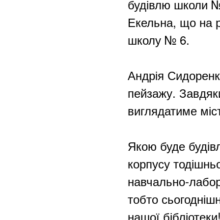
будівлю школи № 
Екельна, що на р
школу № 6.
Андрія Сидоренк
пейзажу. Завдяки
виглядатиме міст
Якою буде будів
корпусу тодішньо
навчально-лабора
тобто сьогодніш
нашої бібліотеки