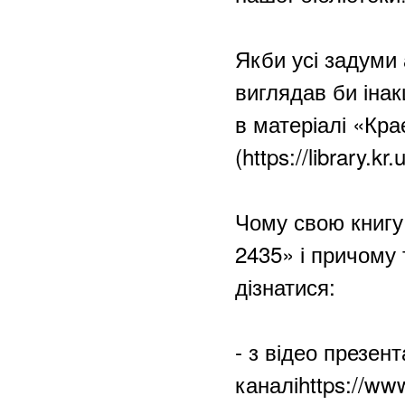
Якби усі задуми 
виглядав би інак
в матеріалі «Кра
(https://library.k
Чому свою книгу
2435» і причому
дізнатися:
- з відео презен
каналіhttps://w