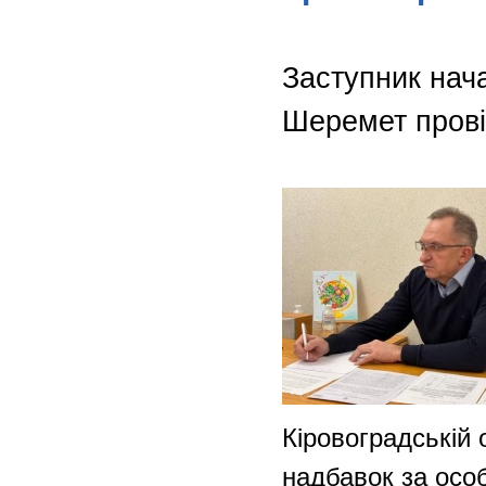
Заступник нач
Шеремет прові
Кіровоградській 
надбавок за осо