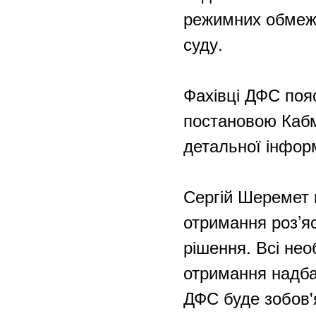
режимних обмеже
суду.
Фахівці ДФС поя
постановою Кабм
детальної інформ
Сергій Шеремет 
отримання роз’я
рішення. Всі нео
отримання надбав
ДФС буде зобов'