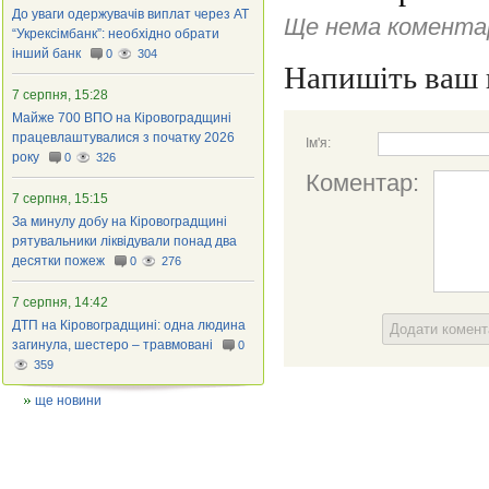
До уваги одержувачів виплат через АТ
Ще нема коментар
“Укрексімбанк”: необхідно обрати
інший банк
0
304
Напишіть ваш 
7 серпня, 15:28
Майже 700 ВПО на Кіровоградщині
працевлаштувалися з початку 2026
Ім'я:
року
0
326
Коментар:
7 серпня, 15:15
За минулу добу на Кіровоградщині
рятувальники ліквідували понад два
десятки пожеж
0
276
7 серпня, 14:42
ДТП на Кіровоградщині: одна людина
Додати комен
загинула, шестеро – травмовані
0
359
ще новини