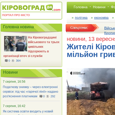
Головна
Новини
Фо
політика
економіка
Головна новина
Військ
Кропи
На Кіровоградщині
новини
, 13 вересн
військового та трьох
Жителі Кіро
цивільних
підозрюють в
мільйон гри
організації втеч зі служби
0
364
Новини
7 серпня, 16:56
Податкову знижку – через електронні
сервіси: під час «гарячої лінії» надано
роз'яснення платникам
0
292
7 серпня, 16:42
Як система освіти входить у новий