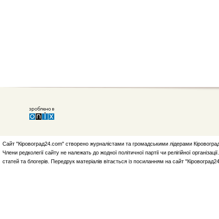
Сайт "Кіровоград24.com" створено журналістами та громадськими лідерами Кіровоград
Члени редколегії сайту не належать до жодної політичної партії чи релігійної організа
статей та блогерів. Передрук матеріалів вітається із посиланням на сайт "Кіровоград2