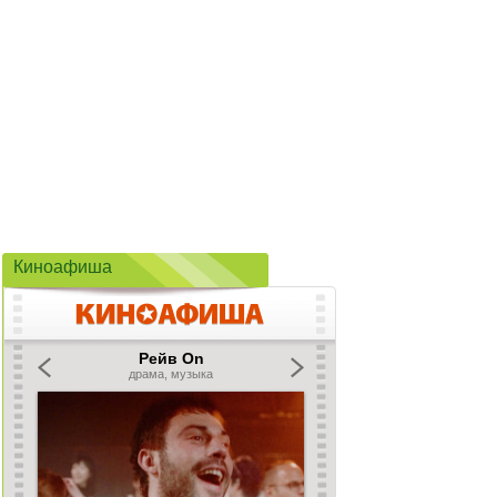
Киноафиша