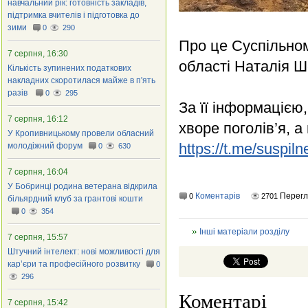
навчальний рік: готовність закладів,
підтримка вчителів і підготовка до
зими
0
290
Про це Суспільно
7 серпня, 16:30
області Наталія 
Кількість зупинених податкових
накладних скоротилася майже в п'ять
разів
0
295
За її інформацією
7 серпня, 16:12
хворе поголів’я, а
У Кропивницькому провели обласний
https://t.me/suspil
молодіжний форум
0
630
7 серпня, 16:04
У Бобринці родина ветерана відкрила
Коментарів
Перег
0
2701
більярдний клуб за грантові кошти
0
354
Інші матеріали розділу
7 серпня, 15:57
Штучний інтелект: нові можливості для
кар’єри та професійного розвитку
0
296
Коментарі
7 серпня, 15:42