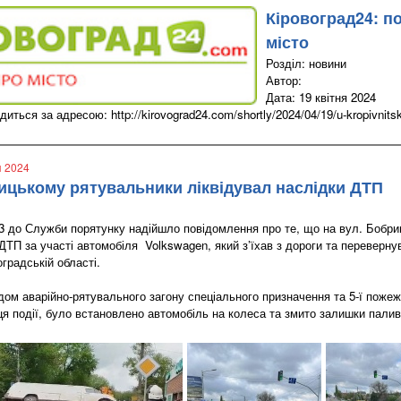
Кіровоград24: п
місто
Розділ: новини
Автор:
Дата: 19 квітня 2024
ться за адресою: http://kirovograd24.com/shortly/2024/04/19/u-kropivnitskom
я 2024
ицькому рятувальники ліквідувал наслідки ДТП
:43 до Служби порятунку надійшло повідомлення про те, що на вул. Бобр
 ДТП за участі автомобіля Volkswagen, який з’їхав з дороги та переверн
оградській області.
ом аварійно-рятувального загону спеціального призначення та 5-ї пожеж
ця події, було встановлено автомобіль на колеса та змито залишки палив