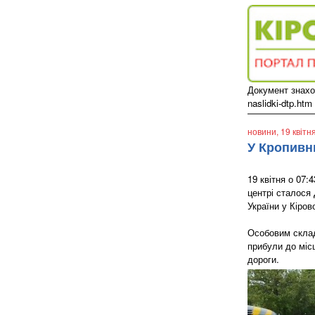
Документ знаходи
naslidki-dtp.htm
новини
, 19 квітн
У Кропивн
19 квітня о 07
центрі сталося
України у Кіров
Особовим склад
прибули до міс
дороги.