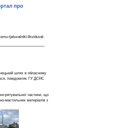
ортал про
u-rjatuvalniki-likviduval-
инецький шлях в обласному
увся, повідомляє ГУ ДСНС
но-рятувальної частини, що
но-мастильних матеріалів з