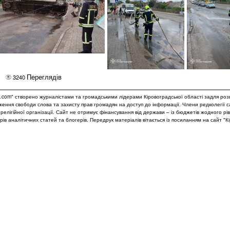
Переглядів
3240
.com" створено журналістами та громадськими лідерами Кіровоградської області задля роз
дження свободи слова та захисту прав громадян на доступ до інформації. Члени редколегії 
и релігійної організації. Сайт не отримує фінансування від держави – із бюджетів жодного рі
рів аналітичних статей та блогерів. Передрук матеріалів вітається із посиланням на сайт "