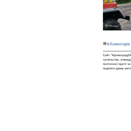
Коментарів
0
Сайт "Кіровоград24
суспільства, утвер
політичної партії ч
поділяти думку авто