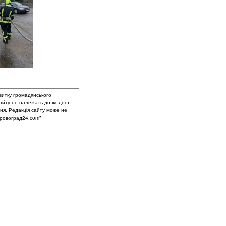
витку громадянського
сайту не належать до жодної
вня. Редакція сайту може не
Кіровоград24.com"