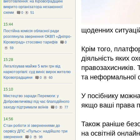
виготовлення: на Кіровоградщині
викрито організатора незаконної
схеми
0
51
15:44
щоденних ситуацій
Постійна комісія обласної ради
розглянула звернення ОКВП «Дніпро-
Кіровоград» стосовно тарифів
0
Крім того, платфо
59
діяльність яких о
15:28
правозахисників.
Легалізував майже 5 млн грн від
наркоторгівлі: суд виніс вирок жителю
та неформальної 
Кіровоградщини
0
60
15:10
У посібнику можна
Мистецтво заради Перемоги: у
Добровеличківці під час благодійного
якщо ваші права 
заходу підтримали воїнів
0
77
14:56
Також раніше без
Стан роботи зі зверненнями до
сервісу ДПС «Пульс»: надійшло три
на освітній онлай
звернення
0
98