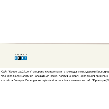
Сайт "Кіровоград24.com" створено журналістами та громадськими лідерами Кіровоград
Члени редколегії сайту не належать до жодної політичної партії чи релігійної організа
статей та блогерів. Передрук матеріалів вітається із посиланням на сайт "Кіровоград2