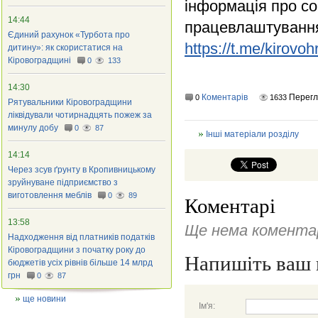
інформація про со
14:44
працевлаштування,
Єдиний рахунок «Турбота про
https://t.me/kirov
дитину»: як скористатися на
Кіровоградщині
0
133
14:30
Коментарів
Перег
0
1633
Рятувальники Кіровоградщини
ліквідували чотирнадцять пожеж за
минулу добу
0
87
Інші матеріали розділу
14:14
Через зсув ґрунту в Кропивницькому
зруйнуване підприємство з
виготовлення меблів
0
89
Коментарі
13:58
Ще нема коментар
Надходження від платників податків
Кіровоградщини з початку року до
Напишіть ваш 
бюджетів усіх рівнів більше 14 млрд
грн
0
87
ще новини
Ім'я: