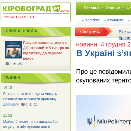
Головна
Новини
Фо
політика
економіка
Головна новина
Військ
Кропи
Пакунок школяра знову в
новини
, 4 грудня 
Дії: отримайте 5 тис грн на
В Україні з’
підготовку до першого
класу
0
259
Про це повідомили
Новини
окупованих терито
16:15
Ветерани та їхні родини можуть
безоплатно отримати правничу
допомогу
0
28
15:59
Майже 9 тисяч пачок цигарок без
акцизу та обладнання для їх