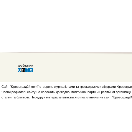
Сайт "Кіровоград24.com" створено журналістами та громадськими лідерами Кіровоград
Члени редколегії сайту не належать до жодної політичної партії чи релігійної організа
статей та блогерів. Передрук матеріалів вітається із посиланням на сайт "Кіровоград2