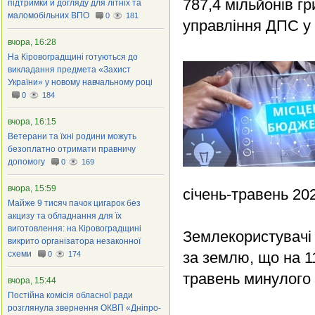
787,4 мільйонів г
підтримки й догляду для літніх та
маломобільних ВПО
0
181
управління ДПС у 
вчора, 16:28
На Кіровоградщині готуються до
викладання предмета «Захист
України» у новому навчальному році
0
184
вчора, 16:15
Ветерани та їхні родини можуть
безоплатно отримати правничу
допомогу
0
169
вчора, 15:59
січень-травень 20
Майже 9 тисяч пачок цигарок без
акцизу та обладнання для їх
виготовлення: на Кіровоградщині
Землекористувачі
викрито організатора незаконної
схеми
за землю, що на 11
0
174
травень минулого 
вчора, 15:44
Постійна комісія обласної ради
розглянула звернення ОКВП «Дніпро-