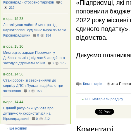
«Підприємці, які 
Кіровоград» стосовно тарифів
0
212
поповнили бюджети
2022 року місцеві
вчора, 15:28
Легалізував майже 5 млн грн від
єдиного податку»,
наркоторгівлі: суд виніс вирок жителю
Кіровоградщини
0
154
відомства.
вчора, 15:10
Мистецтво заради Перемоги: у
Дякуємо платникам
Добровеличківці під час благодійного
заходу підтримали воїнів
0
175
вчора, 14:56
Стан роботи зі зверненнями до
Коментарів
Перег
0
3104
сервісу ДПС «Пульс»: надійшло три
звернення
0
158
Інші матеріали розділу
вчора, 14:44
Єдиний рахунок «Турбота про
дитину»: як скористатися на
Кіровоградщині
0
212
Коментарі
ще новини