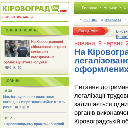
Головна
Новини
Фо
політика
економіка
Головна новина
Військ
Кропи
На Кіровоградщині
новини
, 9 червня 
військового та трьох
На Кіровогр
цивільних
підозрюють в
легалізован
організації втеч зі служби
оформлених 
0
70
Новини
Питання дотриман
16:30
легалізації трудов
Кількість зупинених податкових
накладних скоротилася майже в п'ять
залишається одним
разів
0
0
органів виконавчо
16:12
Кіровоградській об
У Кропивницькому провели обласний