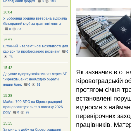
молодіжний форум
0
108
16:04
У Бобринці родина ветерана відкрила
більярдний клуб за грантові кошти
0
83
15:57
Штучний інтелект: нові можливості для
кар’єри та професійного розвитку
0
73
15:42
Як зазначив в.о. 
До уваги одержувачів виплат через АТ
“Укрексімбанк”: необхідно обрати
Кіровоградській о
інший банк
0
81
протягом січня-тр
15:28
встановлені пору
Майже 700 ВПО на Кіровоградщині
відносин з найман
працевлаштувалися з початку 2026
року
0
99
перевірочних зах
працівників. Мате
15:15
За минулу добу на Кіровоградщині