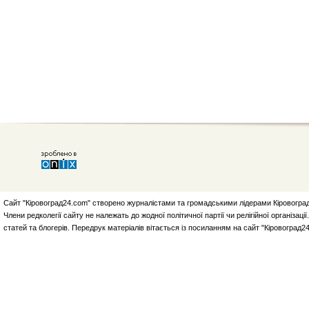
Сайт "Кіровоград24.com" створено журналістами та громадськими лідерами Кіровоград
Члени редколегії сайту не належать до жодної політичної партії чи релігійної організа
статей та блогерів. Передрук матеріалів вітається із посиланням на сайт "Кіровоград2