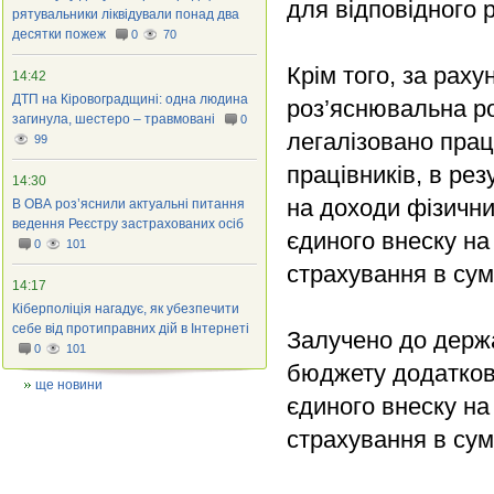
для відповідного 
рятувальники ліквідували понад два
десятки пожеж
0
70
Крім того, за раху
14:42
ДТП на Кіровоградщині: одна людина
роз’яснювальна ро
загинула, шестеро – травмовані
0
легалізовано пра
99
працівників, в ре
14:30
на доходи фізичних
В ОВА роз’яснили актуальні питання
ведення Реєстру застрахованих осіб
єдиного внеску на
0
101
страхування в сум
14:17
Кіберполіція нагадує, як убезпечити
себе від протиправних дій в Інтернеті
Залучено до держав
0
101
бюджету додатково
ще новини
єдиного внеску на
страхування в сумі