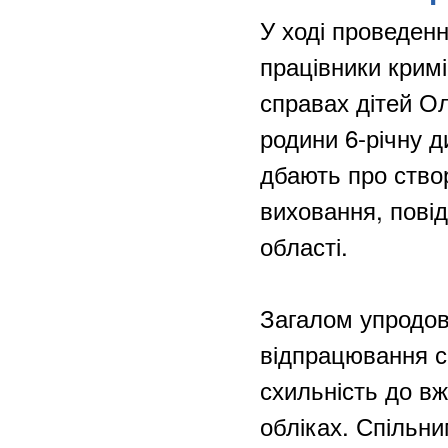
У ході проведенн
працівники кримі
справах дітей О
родини 6-річну д
дбають про ство
виховання, пові
області.
Загалом упродов
відпрацювання с
схильність до в
обліках. Спільн