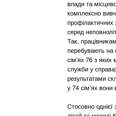
влади та місцев
комплексно вивчи
профілактичних 
серед неповноліт
Так, працівникам
перебувають на о
сім’ях 76 з яких
служби у справах
результатами ск
у 74 сім’ях вони
Стосовно однієї 
дітей та молоді 