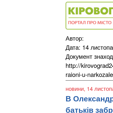
Автор:
Дата: 14 листоп
Документ знаход
http://kirovograd
raioni-u-narkozale
новини
, 14 листо
В Олександр
батьків забр