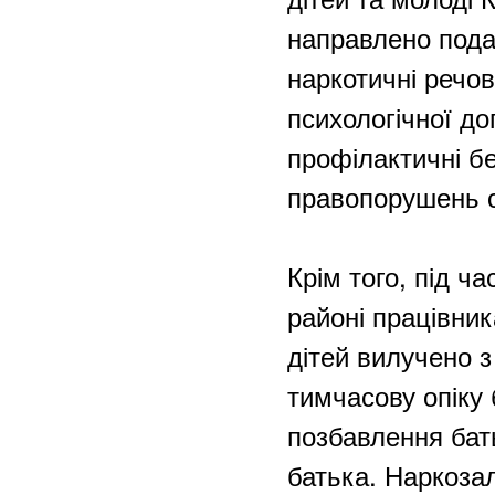
направлено подан
наркотичні речо
психологічної до
профілактичні б
правопорушень с
Крім того, під ч
районі працівник
дітей вилучено з
тимчасову опіку 
позбавлення бать
батька. Наркоза