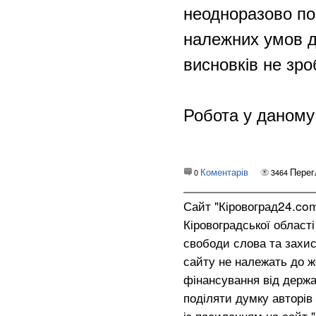
неодноразово по
належних умов д
висновків не зро
Робота у даному
Коментарів
Перег
0
3464
Сайт "Кіровоград24.co
Кіровоградської област
свободи слова та захис
сайту не належать до жо
фінансування від держа
поділяти думку авторів 
із посиланням на сайт 