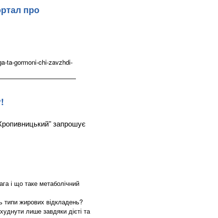
ортал про
a-ta-gormoni-chi-zavzhdi-
!
 Кропивницький" запрошує
вага і що таке метаболічний
ють типи жирових відкладень?
худнути лише завдяки дієті та