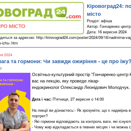
Кіровоград24: п
місто
Розділ: афіша
Автор: Гончаренко центр
Дата: 16 вересня 2024
иться за адресою: http://kirovograd24.com/poster/2024/09/16/nadmirna-vag
o-izhu-.htm
сня 2024
ага та гормони: Чи завжди ожиріння - це про їжу?
тр
Освітньо-культурний простір "Гончаренко центр
вас на лекцію, яку проведе лікар-
ендокринолог Олександр Леонідович Молодчук.
Дата і час:
П'ятниця, 27 вересня о 14:00
На лекції ви дізнаєтесь:- Як зрозуміти, що є надмірна 
портрет?
- Які гормони відповідають за контроль ваги, які існу
- Чому жир відкладається в певних місцях і чи можна с