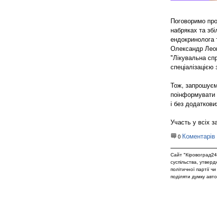
Поговоримо про
набряках та збі
ендокринолога т
Олександр Леон
"Лікувальна спр
спеціалізацією 
Тож, запрошуєм
поінформувати в
і без додатков
Участь у всіх з
Коментарів
0
Сайт "Кіровоград24
суспільства, утвер
політичної партії ч
поділяти думку авто