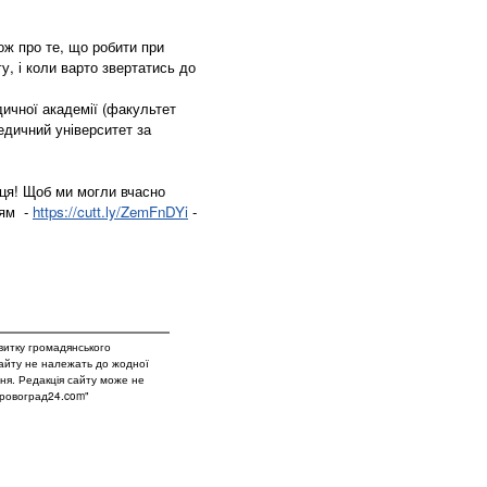
ож про те, що робити при
у, і коли варто звертатись до
дичної академії (факультет
едичний університет за
вця! Щоб ми могли вчасно
ням -
https://cutt.ly/ZemFnDYi
-
витку громадянського
сайту не належать до жодної
вня. Редакція сайту може не
Кіровоград24.com"