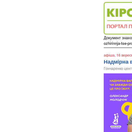
Документ знаход
ozhirinnja-tse-pr
афіша
, 16 вере
Надмірна в
Гончаренко цен