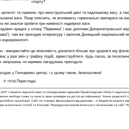
спорту?
 целюліт та гормони, про менструальний цикл та надлишкову вагу, а так
льшенні ваги. Лікар пояснить, як впливають гормональні препарати на ваг
а які аналізи зробити при наявності надмірної ваги.
ідович працює у клініці "Первинка" і має дипломи Дніпропетровської ме
ава"), там же проходив інтернатуру і закінчив Донецький національний м
з ендокринології.
о - використайте цю можливість дізнатися більше про здоров'я від фахі
ас у разі змін у графіку подій, зареєструйтеся, будь ласка, за посилан
их запрошень чи окремих нагадувань приходьте.
аходах у Гончаренко центрі, і у цьому також, безкоштовна!
Перегляда
15742
.com" створено журналістами та громадськими лідерами Кіровоградської області задля роз
дження свободи слова та захисту прав громадян на доступ до інформації. Члени редколегії 
и релігійної організації. Сайт не отримує фінансування від держави – із бюджетів жодного рі
рів аналітичних статей та блогерів. Передрук матеріалів вітається із посиланням на сайт "