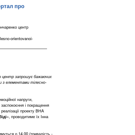
ортал про
ончаренко центр
lesno-orientovanoi-
ко центр запрошує бажаючих
ки з елементами тілесно-
моційної напруги,
, заспокоєння і покращення
 реалізації проекту BHA
біді
», проводитиме їх Інна
муться о 14.00 (тривалість -