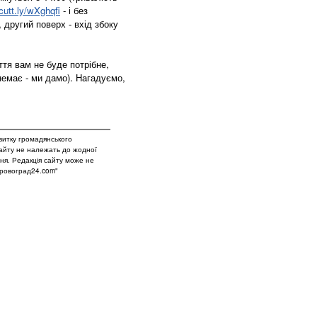
/cutt.ly/wXghqfi
- і без
 другий поверх - вхід збоку
ття вам не буде потрібне,
немає - ми дамо). Нагадуємо,
витку громадянського
сайту не належать до жодної
вня. Редакція сайту може не
Кіровоград24.com"