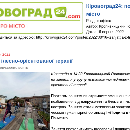
Кіровоград24: п
місто
Розділ: афіша
Автор: Кропивницький Г
Дата: 16 серпня 2022
ться за адресою: http://kirovograd24.com/poster/2022/08/16/-zanjattja-z-ti
ня 2022
 тілесно-орієнтованої терапії
Гончаренко центр
Щосереди о 14:00 Кропивницький Гончарен
на заняття у групу психологічної підтрим
оріентовної терапії.​
​Протягом заняття ви отримаєте зменшення е
позбавлення від напруження та блоків в тілі
настрою. Заняття стали можливими завдяки
чеської гуманітарної організації «
Людина в 
Панченко.
​Заняття проходитимуть щосереди і починати