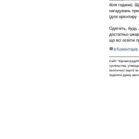
біля години). Щ
нагадувань при
(для орієнтиру 
​Одягніть, будь
достатньо шкарп
що всі освітні 
Коментарів
0
Сайт "Кіровоград24
суспільства, утвер
політичної партії ч
поділяти думку авто