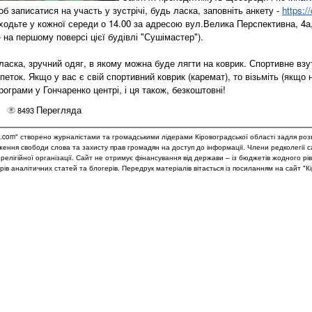
об записатися на участь у зустрічі, будь ласка, заповніть анкету -
https:/
ходьте у кожної середи о 14.00 за адресою вул.Велика Перспективна, 4а,
- на першому поверсі цієї будівлі "Сушімастер").
 ласка, зручний одяг, в якому можна буде лягти на коврик. Спортивне взу
еток. Якщо у вас є свій спортивний коврик (каремат), то візьміть (якщо 
програми у Гончаренко центрі, і ця також, безкоштовні!
Перегляда
8493
.com" створено журналістами та громадськими лідерами Кіровоградської області задля роз
дження свободи слова та захисту прав громадян на доступ до інформації. Члени редколегії 
и релігійної організації. Сайт не отримує фінансування від держави – із бюджетів жодного рі
рів аналітичних статей та блогерів. Передрук матеріалів вітається із посиланням на сайт "