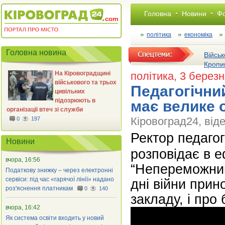
Головна
Новини
Фо
політика
економіка
Головна новина
Військ
Кропи
На Кіровоградщині
політика
, 3 берез
військового та трьох
​Педагогічни
цивільних
підозрюють в
має велике
організації втеч зі служби
Кіровоград24, віде
0
197
Ректор педагог
Новини
розповідає в 
вчора, 16:56
“Непереможний 
Податкову знижку – через електронні
сервіси: під час «гарячої лінії» надано
дні війни прин
роз'яснення платникам
0
140
закладу, і пр
вчора, 16:42
Як система освіти входить у новий