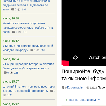
навчальний рік: готовність закладів,
підтримка вчителів і підготовка до
зими
0
140
вчора, 16:30
Кількість зупинених податкових
накладних скоротилася майже в п'ять
разів
0
131
вчора, 16:12
У Кропивницькому провели обласний
молодіжний форум
0
305
вчора, 16:04
У Бобринці родина ветерана відкрила
більярдний клуб за грантові кошти
Поширюйте, будь л
0
185
та якісною інфор
вчора, 15:57
Штучний інтелект: нові можливості для
Коментарів
Перег
0
12919
кар’єри та професійного розвитку
0
152
Інші матеріали розділу
вчора, 15:42