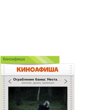
Киноафиша