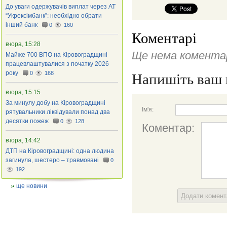
До уваги одержувачів виплат через АТ
“Укрексімбанк”: необхідно обрати
інший банк
0
160
Коментарі
вчора, 15:28
Ще нема коментар
Майже 700 ВПО на Кіровоградщині
працевлаштувалися з початку 2026
року
0
168
Напишіть ваш 
вчора, 15:15
За минулу добу на Кіровоградщині
Ім'я:
рятувальники ліквідували понад два
десятки пожеж
0
128
Коментар:
вчора, 14:42
ДТП на Кіровоградщині: одна людина
загинула, шестеро – травмовані
0
192
ще новини
Додати комен