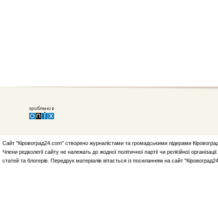
Сайт "Кіровоград24.com" створено журналістами та громадськими лідерами Кіровоград
Члени редколегії сайту не належать до жодної політичної партії чи релігійної організа
статей та блогерів. Передрук матеріалів вітається із посиланням на сайт "Кіровоград2