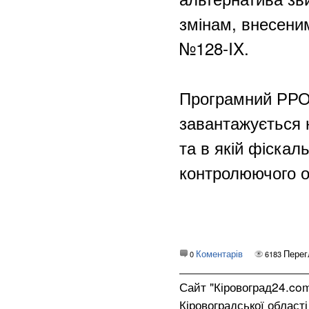
змінам, внесени
№128-IX.
Програмний РРО 
завантажується н
та в якій фіскал
контролюючого о
Коментарів
Перег
0
6183
Сайт "Кіровоград24.co
Кіровоградської област