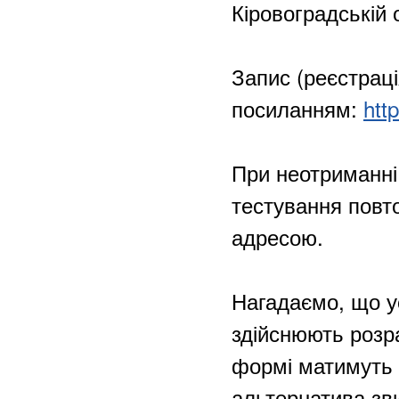
Кіровоградській 
Запис (реєстраці
посиланням:
htt
При неотриманні
тестування повт
адресою.
Нагадаємо, що ус
здійснюють розрах
формі матимуть 
альтернатива зв