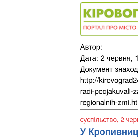
Автор:
Дата: 2 червня, 
Документ знаход
http://kirovograd2
radi-podjakuvali-z
regionalnih-zmi.h
суспільство
, 2 чер
У Кропивниць