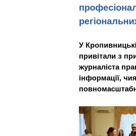
професіонал
регіональни
У Кропивницькі
привітали з п
журналіста пра
інформації, чи
повномасштабн