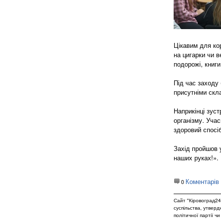
Цікавим для ко
на цигарки чи в
подорожі, книги
Під час заходу 
присутніми скла
Наприкінці зуст
організму. Уча
здоровий спосі
Захід пройшов 
наших руках!».
Коментарів
0
Сайт "Кіровоград24
суспільства, утвер
політичної партії ч