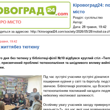
Кіровоград24: п
місто
Розділ: суспільство
Автор:
Дата: 28 травня, 19:42
иться за адресою: http://kirovograd24.com/society/2026/05/28/molod-za-zhit
травня, 19:42
 життябез тютюну
о дня без тютюну у бібліотеці-філії №10 відбувся круглий стіл «Тю
, присвячений проблемі тютюнопаління та шкідливого впливу вейпів
ни.
Під час зустрічі учасники зустрічі дізналис
поширення куріння у світі та боротьбу людс
звичкою. Бібліотекарі розповіли, що Всесвіт
тютюнопалінням покликаний нагадати людям 
небезпеку нікотинової залежності.
Особливу увагу учасників заходу привернул
реальність?», під час якої учні розвінчувал