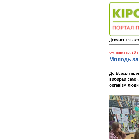
Документ знаход
суспільство
, 28 
Молодь за
До Всесвітньог
вибирай сам!»
організм люди