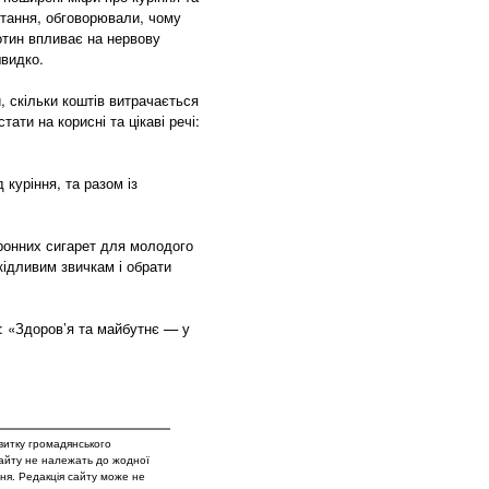
итання, обговорювали, чому
котин впливає на нервову
швидко.
, скільки коштів витрачається
ати на корисні та цікаві речі:
 куріння, та разом із
тронних сигарет для молодого
кідливим звичкам і обрати
: «Здоров’я та майбутнє — у
витку громадянського
сайту не належать до жодної
вня. Редакція сайту може не