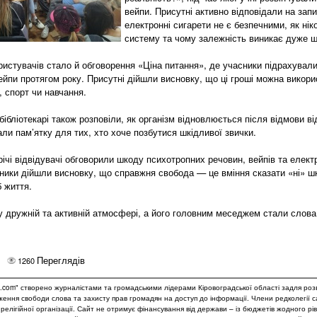
вейпи. Присутні активно відповідали на зап
електронні сигарети не є безпечними, як ні
систему та чому залежність виникає дуже 
ристувачів стало й обговорення «Ціна питання», де учасники підрахували
ейпи протягом року. Присутні дійшли висновку, що ці гроші можна використ
, спорт чи навчання.
бібліотекарі також розповіли, як організм відновлюється після відмови від
ли пам’ятку для тих, хто хоче позбутися шкідливої звички.
річі відвідувачі обговорили шкоду психотропних речовин, вейпів та елек
сники дійшли висновку, що справжня свобода — це вміння сказати «ні» ш
б життя.
у дружній та активній атмосфері, а його головним меседжем стали слова
Переглядів
1260
.com" створено журналістами та громадськими лідерами Кіровоградської області задля роз
дження свободи слова та захисту прав громадян на доступ до інформації. Члени редколегії 
и релігійної організації. Сайт не отримує фінансування від держави – із бюджетів жодного рі