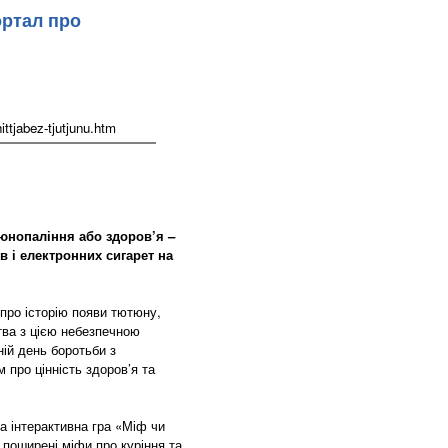
ортал про
tjabez-tjutjunu.htm
тюнопаління або здоров’я –
 і електронних сигарет на
я про історію появи тютюну,
тва з цією небезпечною
ній день боротьби з
про цінність здоров’я та
а інтерактивна гра «Міф чи
и поширені міфи про куріння та