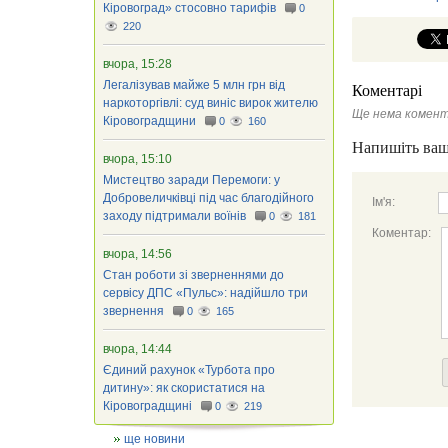
Кіровоград» стосовно тарифів
0
220
вчора, 15:28
Легалізував майже 5 млн грн від
Коментарі
наркоторгівлі: суд виніс вирок жителю
Ще нема комент
Кіровоградщини
0
160
Напишіть ваш
вчора, 15:10
Мистецтво заради Перемоги: у
Добровеличківці під час благодійного
Ім'я:
заходу підтримали воїнів
0
181
Коментар:
вчора, 14:56
Стан роботи зі зверненнями до
сервісу ДПС «Пульс»: надійшло три
звернення
0
165
вчора, 14:44
Єдиний рахунок «Турбота про
дитину»: як скористатися на
Кіровоградщині
0
219
ще новини