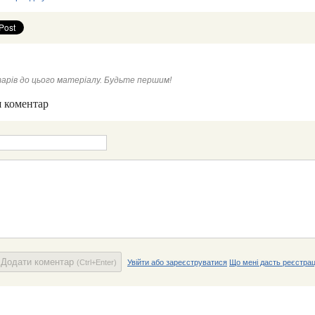
арів до цього матеріалу. Будьте першим!
 коментар
Додати коментар
(Ctrl+Enter)
Увійти або зареєструватися
Що мені дасть реєстрац