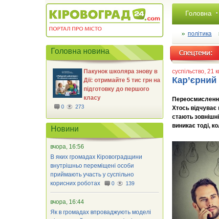
Головна
політика
Головна новина
Пакунок школяра знову в
суспільство
, 21 
Кар’єрний 
Дії: отримайте 5 тис грн на
підготовку до першого
класу
Переосмислення 
0
273
Хтось відчуває 
стають зовнішні
виникає тоді, к
Новини
вчора, 16:56
В яких громадах Кіровоградщини
внутрішньо переміщені особи
приймають участь у суспільно
корисних роботах
0
139
вчора, 16:44
Як в громадах впроваджують моделі