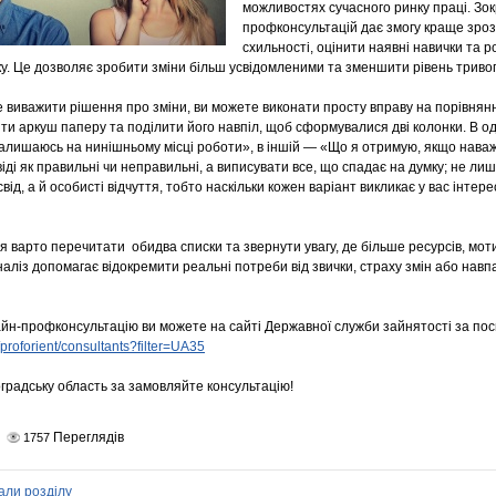
можливостях сучасного ринку праці. Зо
профконсультацій дає змогу краще зроз
схильності, оцінити наявні навички та 
ку. Це дозволяє зробити зміни більш усвідомленими та зменшити рівень триво
 виважити рішення про зміни, ви можете виконати просту вправу на порівняння
ти аркуш паперу та поділити його навпіл, щоб сформувалися дві колонки. В о
алишаюсь на нинішньому місці роботи», в іншій — «Що я отримую, якщо наваж
іді як правильні чи неправильні, а виписувати все, що спадає на думку; не лише 
свід, а й особисті відчуття, тобто наскільки кожен варіант викликає у вас інтер
 варто перечитати обидва списки та звернути увагу, де більше ресурсів, мотив
аліз допомагає відокремити реальні потреби від звички, страху змін або навпа
йн-профконсультацію ви можете на сайті Державної служби зайнятості за по
/proforient/consultants?filter=UA35
градську область за замовляйте консультацію!
Переглядів
1757
али розділу