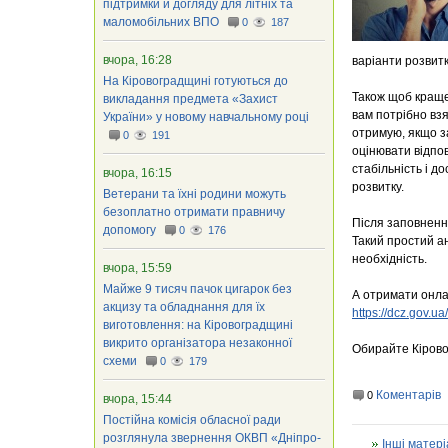
підтримки й догляду для літніх та
маломобільних ВПО
0
187
вчора, 16:28
варіанти розвит
На Кіровоградщині готуються до
Також щоб краще
викладання предмета «Захист
вам потрібно взя
України» у новому навчальному році
отримую, якщо з
0
191
оцінювати відпов
стабільність і до
вчора, 16:15
розвитку.
Ветерани та їхні родини можуть
безоплатно отримати правничу
Після заповнення
допомогу
0
176
Такий простий ан
необхідність.
вчора, 15:59
Майже 9 тисяч пачок цигарок без
А отримати онла
акцизу та обладнання для їх
https://dcz.gov.ua
виготовлення: на Кіровоградщині
викрито організатора незаконної
Обирайте Кірово
схеми
0
179
Коментарів
0
вчора, 15:44
Постійна комісія обласної ради
розглянула звернення ОКВП «Дніпро-
Інші матері