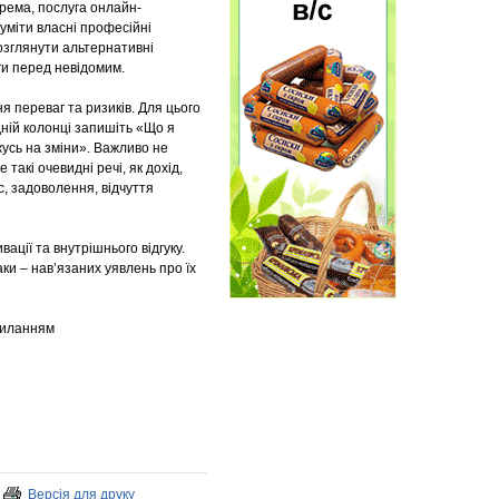
крема, послуга онлайн-
уміти власні професійні
розглянути альтернативні
ги перед невідомим.
 переваг та ризиків. Для цього
дній колонці запишіть «Що я
усь на зміни». Важливо не
такі очевидні речі, як дохід,
ес, задоволення, відчуття
ації та внутрішнього відгуку.
ки – нав’язаних уявлень про їх
силанням
Версія для друку