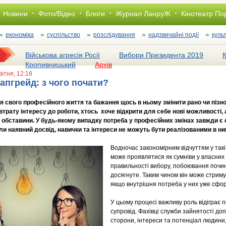
Новини
Фото/Відео
Блоги
Журнал ЛанруЖ
Кінотеатр По
економіка
суспільство
розслiдування
надзвичайні події
куль
Військова агресія Росії
Вибори Президента 2019
Кропивницький
Архів
квітня, 12:18
апгрейд: з чого почати?
свого професійного життя та бажання щось в ньому змінити рано чи пізно
втрату інтересу до роботи, хтось хоче відкрити для себе нові можливості,
 обставини. У будь-якому випадку потреба у професійних змінах завжди є с
оли наявний досвід, навички та інтереси не можуть бути реалізованими в ни
Водночас закономірним відчуттям у такі 
може проявлятися як сумніви у власних 
правильності вибору, побоювання почи
досягнуте. Таким чином він може стриму
якщо внутрішня потреба у них уже сфо
У цьому процесі важливу роль відіграє 
супровід. Фахівці служби зайнятості до
сторони, інтереси та потенціал людини,