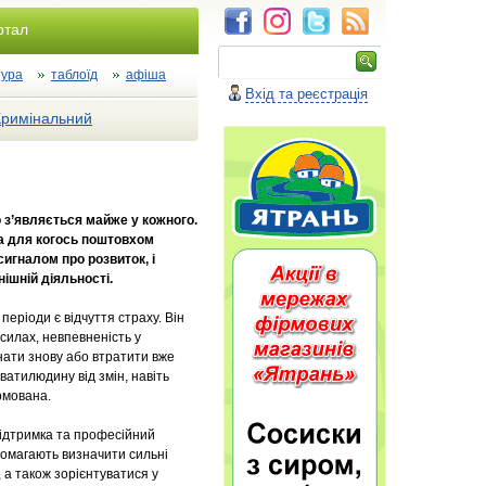
ртал
тура
таблоїд
афіша
Вхід та реєстрація
Кримінальний
 з’являється майже у кожного.
 а для когось поштовхом
игналом про розвиток, і
нішній діяльності.
періоди є відчуття страху. Він
силах, невпевненість у
нати знову або втратити вже
ватилюдину від змін, навіть
рмована.
підтримка та професійний
помагають визначити сильні
 а також зорієнтуватися у