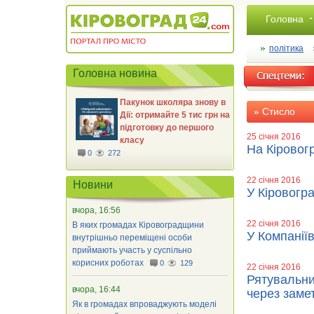
Головна
політика
Головна новина
Пакунок школяра знову в
Стисло
Дії: отримайте 5 тис грн на
підготовку до першого
25 січня 2016
класу
На Кіровог
0
272
22 січня 2016
Новини
У Кіровогр
вчора, 16:56
22 січня 2016
В яких громадах Кіровоградщини
У Компанії
внутрішньо переміщені особи
приймають участь у суспільно
корисних роботах
0
129
22 січня 2016
Рятувальни
вчора, 16:44
через заме
Як в громадах впроваджують моделі