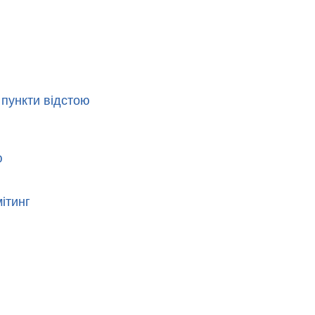
 пункти відстою
ю
ітинг