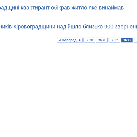
радщині квартирант обікрав житло яке винаймав
ників Кіровоградщини надійшло близько 900 звернен
< Попередня
3630
3631
3632
3633