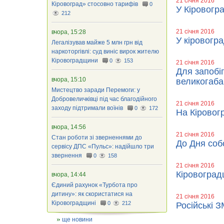
21 січня 2016
Кіровоград» стосовно тарифів
0
У Кіровогр
212
21 січня 2016
вчора, 15:28
У кіровогра
Легалізував майже 5 млн грн від
наркоторгівлі: суд виніс вирок жителю
Кіровоградщини
0
153
21 січня 2016
Для запобіг
вчора, 15:10
великогаба
Мистецтво заради Перемоги: у
Добровеличківці під час благодійного
21 січня 2016
заходу підтримали воїнів
0
172
На Кіровог
вчора, 14:56
21 січня 2016
Стан роботи зі зверненнями до
До Дня собо
сервісу ДПС «Пульс»: надійшло три
звернення
0
158
21 січня 2016
Кіровоград
вчора, 14:44
Єдиний рахунок «Турбота про
дитину»: як скористатися на
21 січня 2016
Кіровоградщині
0
212
Російські 
ще новини