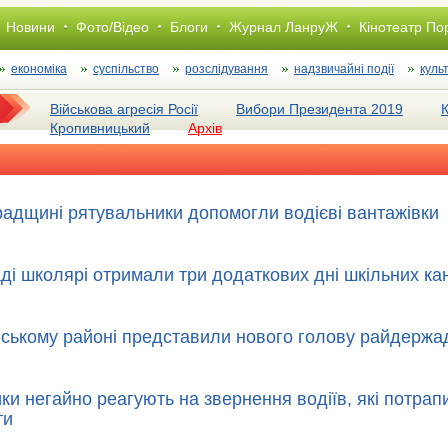
Новини
Фото/Відео
Блоги
Журнал ЛанруЖ
Кінотеатр По
економіка
суспільство
розслiдування
надзвичайні події
куль
Військова агресія Росії
Вибори Президента 2019
Кропивницький
Архів
радщині рятувальники допомогли водієві вантажівки
аді школярі отримали три додаткових дні шкільних ка
вському районі представили нового голову райдержад
ки негайно реагують на звернення водіїв, які потрап
ти