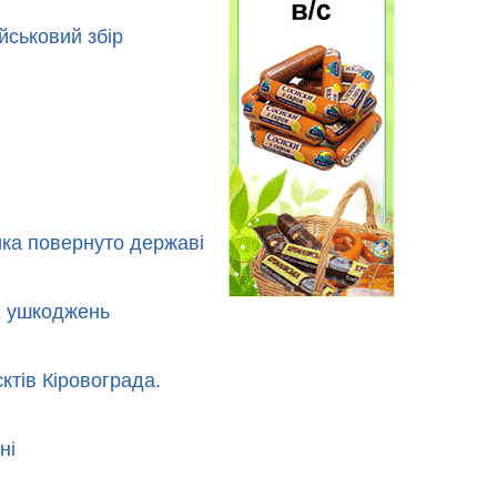
йськовий збір
ика повернуто державі
их ушкоджень
тів Кіровограда.
ні