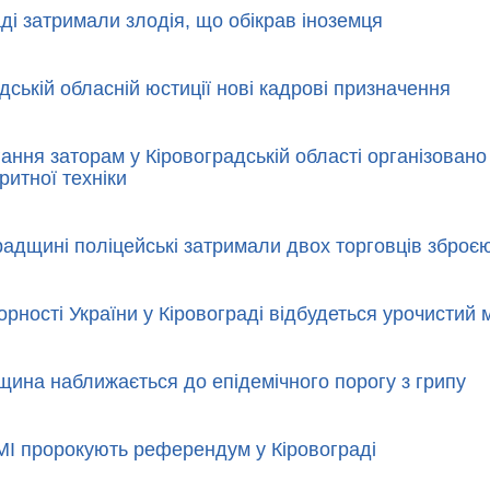
аді затримали злодія, що обікрав іноземця
дській обласній юстиції нові кадрові призначення
ання заторам у Кіровоградській області організовано
ритної техніки
радщині поліцейські затримали двох торговців зброє
рності України у Кіровограді відбудеться урочистий м
щина наближається до епідемічного порогу з грипу
ЗМІ пророкують референдум у Кіровограді