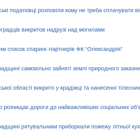
ькі податківці розповіли кому не треба сплачувати ві
оградців викритов надрузі над могилами
им список спаринг-партнерів ФК “Олександрія”
радщині самовільно зайняті землі природного заказн
ької області викрито у крадіжці та нанесенні тілесн
 розчищає дороги до найважливіших соціальних об’єк
радщині рятувальники приборкали пожежу літньої кух