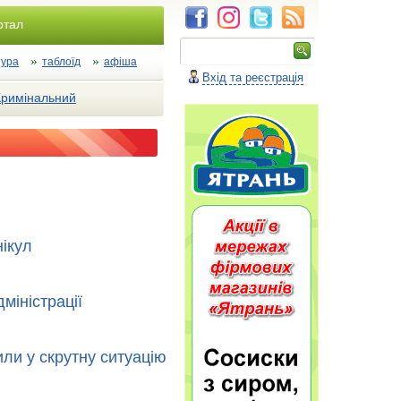
ртал
тура
таблоїд
афіша
Вхід та реєстрація
Кримінальний
нікул
міністрації
или у скрутну ситуацію