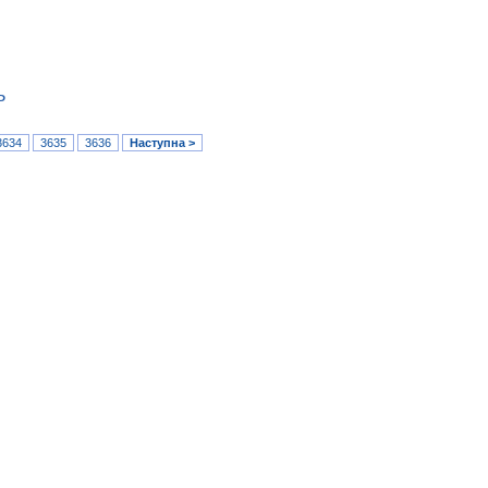
ь
3634
3635
3636
Наступна >