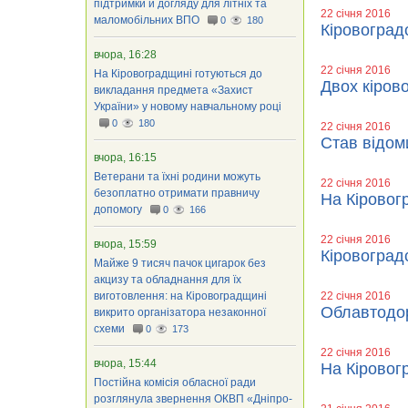
підтримки й догляду для літніх та
22 січня 2016
маломобільних ВПО
0
180
Кіровоградс
вчора, 16:28
22 січня 2016
На Кіровоградщині готуються до
Двох кіров
викладання предмета «Захист
України» у новому навчальному році
0
180
22 січня 2016
Став відом
вчора, 16:15
Ветерани та їхні родини можуть
22 січня 2016
безоплатно отримати правничу
На Кіровог
допомогу
0
166
22 січня 2016
вчора, 15:59
Кіровоградс
Майже 9 тисяч пачок цигарок без
акцизу та обладнання для їх
виготовлення: на Кіровоградщині
22 січня 2016
Облавтодор
викрито організатора незаконної
схеми
0
173
22 січня 2016
вчора, 15:44
На Кіровог
Постійна комісія обласної ради
розглянула звернення ОКВП «Дніпро-