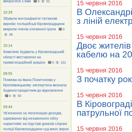
вибратися з ями
0
52
15 червня 2016
В Олександрі
10:29
з ліній елек
Збували контрафактні тютюнові
вироби: поліцейські Кіровоградщини
викрили членів злочинної групи
0
68
15 червня 2016
Двоє жителів
10:14
кабелю на 20
Комплекс будівель у Кіровоградській
області виставлено на
приватизаційний аукціон
0
101
15 червня 2016
09:55
З початку ро
Пожежа на Івана Похитонова у
Кропивницькому: експертиза визнала
будинок придатним до відновлення
15 червня 2016
0
50
В Кіровоград
09:44
патрульної по
Ув’язнення за легалізацію доходів,
одержаних від незаконного обігу
наркотиків: на підставі доказів слідчих
15 червня 2016
поліції Кіровоградщини суд виніс вирок