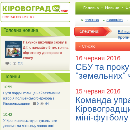
Головна
Новини
Фо
політика
економіка
Головна новина
Військ
Кропи
Пакунок школяра знову в
Стисло
Дії: отримайте 5 тис грн на
підготовку до першого
16 червня 2016
класу
0
283
СБУ та проку
"земельних" 
Новини
10:59
15 червня 2016
Бути поруч, коли це найважливіше:
Команда упра
історія поліцейського-донора з
Кіровоградщини
0
64
Кіровоградщи
10:42
міні-футболу
У Кропивницькому рятувальники
допомогли літньому чоловікові