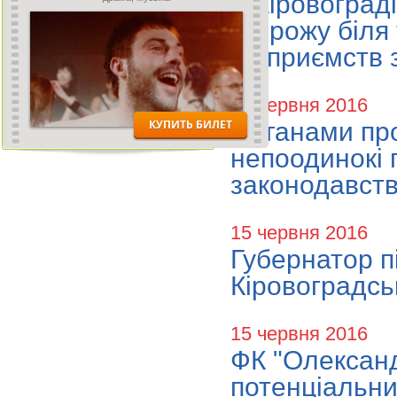
У Кіровоград
огорожу біля
підприємств 
15 червня 2016
Органами пр
непоодинокі 
законодавст
15 червня 2016
Губернатор пі
Кіровоградсь
15 червня 2016
ФК "Олександ
потенціальни