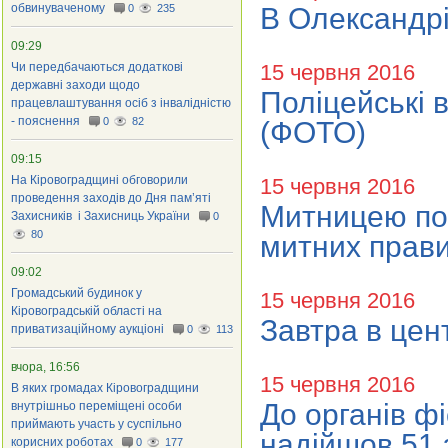
обвинуваченому
0
235
В Олександрі
09:29
Чи передбачаються додаткові
15 червня 2016
державні заходи щодо
Поліцейські 
працевлаштування осіб з інвалідністю
- пояснення
0
82
(ФОТО)
09:15
На Кіровоградщині обговорили
15 червня 2016
проведення заходів до Дня пам’яті
Митницею по
Захисників і Захисниць України
0
80
митних прав
09:02
Громадський будинок у
15 червня 2016
Кіровоградській області на
Завтра в цен
приватизаційному аукціоні
0
113
вчора, 16:56
15 червня 2016
В яких громадах Кіровоградщини
До органів ф
внутрішньо переміщені особи
приймають участь у суспільно
надійшов 51 
корисних роботах
0
177