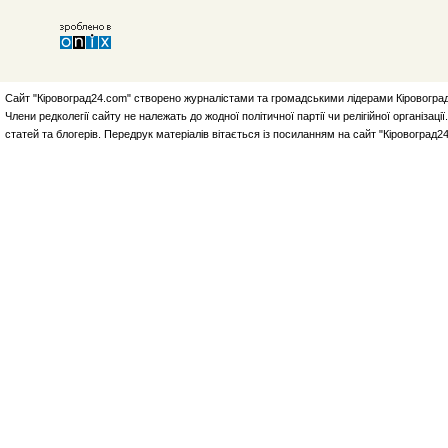
Сайт "Кіровоград24.com" створено журналістами та громадськими лідерами Кіровоград
Члени редколегії сайту не належать до жодної політичної партії чи релігійної організа
статей та блогерів. Передрук матеріалів вітається із посиланням на сайт "Кіровоград2