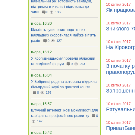
навчальний рік: готовність закладів,
10 квітня 2017
підтримка вчителів і підготовка до
Як працюва
зими
0
136
10 квітня 2017
вчора, 16:30
Зниклого 7
Кількість зупинених податкових
накладних скоротилася майже в п'ять
разів
0
127
10 квітня 2017
На Кіровог
вчора, 16:12
У Кропивницькому провели обласний
10 квітня 2017
молодіжний форум
0
293
З початку 
правопору
вчора, 16:04
У Бобринці родина ветерана відкрила
10 квітня 2017
більярдний клуб за грантові кошти
Запрошення
0
176
вчора, 15:57
10 квітня 2017
Рятувальни
Штучний інтелект: нові можливості для
кар’єри та професійного розвитку
0
147
10 квітня 2017
ПриватБанк
вчора, 15:42