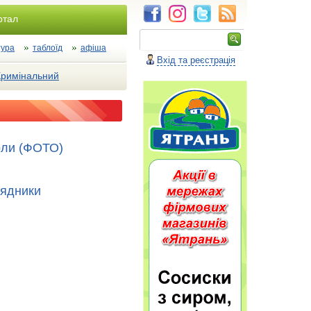
ртал
тура
таблоїд
афіша
Вхід та реєстрація
Кримінальний
оли (ФОТО)
рядники