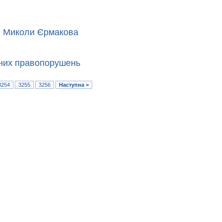
я Миколи Єрмакова
ьних правопорушень
3254
3255
3256
Наступна >