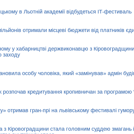
цькому в Льотній академії відбудеться ІТ-фестиваль
ільйонів отримали місцеві бюджети від платників єд
ому у хабарництві держвиконавцю з Кіровоградщини
о заходу
тановила особу чоловіка, який «замінував» адмін буд
 розпочав кредитування кропивничан за програмою “
жу» отримав гран-прі на львівському фестивалі гумор
а з Кіровоградщини стала головним суддею змагань і