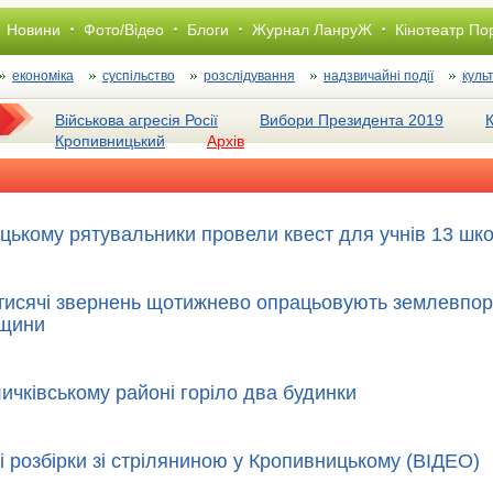
Новини
Фото/Відео
Блоги
Журнал ЛанруЖ
Кінотеатр По
економіка
суспільство
розслiдування
надзвичайні події
куль
Військова агресія Росії
Вибори Президента 2019
Кропивницький
Архів
цькому рятувальники провели квест для учнів 13 шк
тисячі звернень щотижнево опрацьовують землевпо
дщини
ичківському районі горіло два будинки
і розбірки зі стріляниною у Кропивницькому (ВІДЕО)