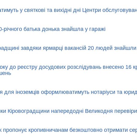
тимуть у святкові та вихідні дні Центри обслуговува
0-річного батька донька знайшла у гаражі
радщині завдяки ярмарці вакансій 20 людей знайшли 
року до реєстру досудових розслідувань внесено 16 
шень
 для іноземців оформлюватимуть нотаріуси та юрид
ки Кіровоградщини напередодні Великодня перевіри
 пропонує кропивничанам безкоштовно отримати се