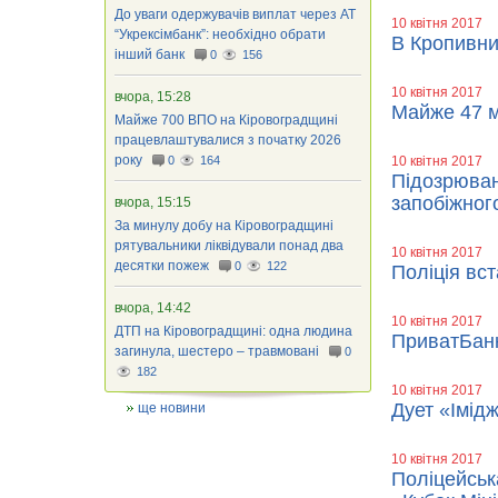
До уваги одержувачів виплат через АТ
10 квітня 2017
“Укрексімбанк”: необхідно обрати
В Кропивни
інший банк
0
156
10 квітня 2017
вчора, 15:28
Майже 47 м
Майже 700 ВПО на Кіровоградщині
працевлаштувалися з початку 2026
року
0
164
10 квітня 2017
Підозрюван
запобіжног
вчора, 15:15
За минулу добу на Кіровоградщині
рятувальники ліквідували понад два
10 квітня 2017
десятки пожеж
0
122
Поліція вс
вчора, 14:42
10 квітня 2017
ДТП на Кіровоградщині: одна людина
ПриватБанк
загинула, шестеро – травмовані
0
182
10 квітня 2017
Дует «Імід
ще новини
10 квітня 2017
Поліцейськ