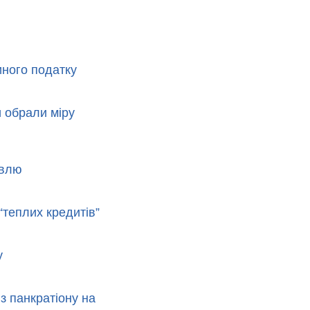
иного податку
 обрали міру
івлю
теплих кредитів”
у
з панкратіону на