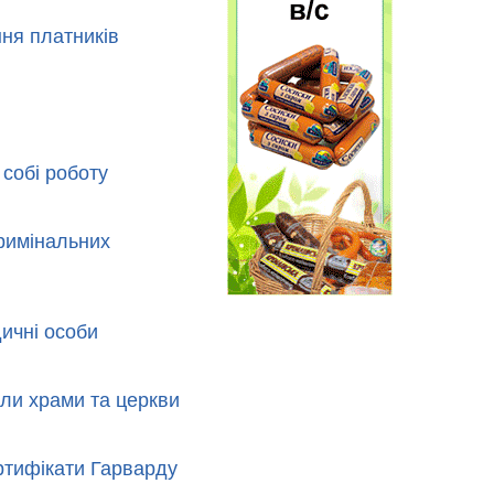
ння платників
собі роботу
кримінальних
ичні особи
ли храми та церкви
ртифікати Гарварду