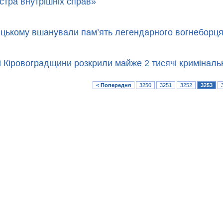
істра внутрішніх справ»
цькому вшанували пам’ять легендарного вогнеборц
і Кіровоградщини розкрили майже 2 тисячі кримінал
< Попередня
3250
3251
3252
3253