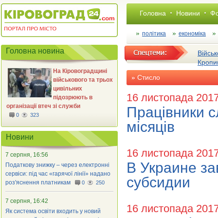
Головна
Новини
Фо
політика
економіка
Головна новина
Військ
Кропи
На Кіровоградщині
Стисло
військового та трьох
цивільних
16 листопада 201
підозрюють в
організації втеч зі служби
Працівники с
0
323
місяців
Новини
16 листопада 201
7 серпня, 16:56
В Украине з
Податкову знижку – через електронні
сервіси: під час «гарячої лінії» надано
субсидии
роз'яснення платникам
0
250
7 серпня, 16:42
16 листопада 201
Як система освіти входить у новий