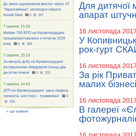
Для дитячої 
До уваги одержувачів виплат через АТ
“Укрексімбанк”: необхідно обрати
апарат штучн
інший банк
0
267
7 серпня, 15:28
16 листопада 201
Майже 700 ВПО на Кіровоградщині
У Копивницьк
працевлаштувалися з початку 2026
року
0
285
рок-гурт СКА
7 серпня, 15:15
За минулу добу на Кіровоградщині
16 листопада 201
рятувальники ліквідували понад два
За рік Прива
десятки пожеж
0
232
малих бізнес
7 серпня, 14:42
ДТП на Кіровоградщині: одна людина
загинула, шестеро – травмовані
0
16 листопада 201
325
В галереї «Є
ще новини
фотожурналі
16 листопада 201