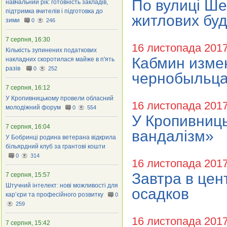
По вулиці Ше
навчальний рік: готовність закладів,
підтримка вчителів і підготовка до
житлових буд
зими
0
246
7 серпня, 16:30
16 листопада 201
Кількість зупинених податкових
Кабмин изме
накладних скоротилася майже в п'ять
разів
0
252
чернобыльца
7 серпня, 16:12
У Кропивницькому провели обласний
16 листопада 201
молодіжний форум
0
554
У Кропивниц
7 серпня, 16:04
вандалізм»
У Бобринці родина ветерана відкрила
більярдний клуб за грантові кошти
0
314
16 листопада 201
Завтра в цен
7 серпня, 15:57
Штучний інтелект: нові можливості для
осадков
кар’єри та професійного розвитку
0
259
16 листопада 201
7 серпня, 15:42