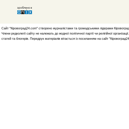
Сайт "Кіровоград24.com" створено журналістами та громадськими лідерами Кіровоград
Члени редколегії сайту не належать до жодної політичної партії чи релігійної організа
статей та блогерів. Передрук матеріалів вітається із посиланням на сайт "Кіровоград2