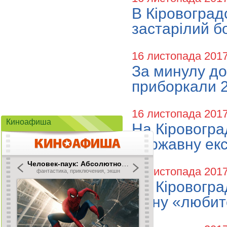
В Кіровоград
застарілий б
16 листопада 201
За минулу до
приборкали 2
16 листопада 201
Киноафиша
На Кіровогр
державну екс
16 листопада 201
На Кіровогра
річну «любит