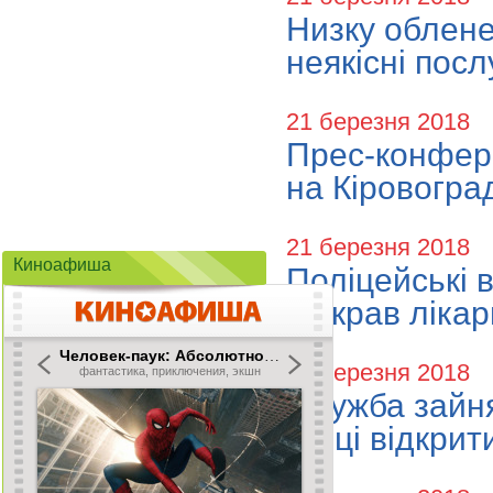
Низку облене
неякісні посл
21 березня 2018
Прес-конфере
на Кіровогра
21 березня 2018
Киноафиша
Поліцейські 
обікрав ліка
21 березня 2018
Служба зайн
жінці відкрит