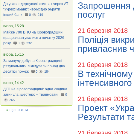
Запрошення д
До уваги одержувачів виплат через АТ
“Укрексімбанк”: необхідно обрати
послуг
інший банк
0
219
вчора, 15:28
21 березня 2018
Майже 700 ВПО на Кіровоградщині
Поліція викр
працевлаштувалися з початку 2026
року
0
232
привласнив ч
вчора, 15:15
За минулу добу на Кіровоградщині
21 березня 2018
рятувальники ліквідували понад два
В технічному
десятки пожеж
0
184
інтенсивного
вчора, 14:42
ДТП на Кіровоградщині: одна людина
загинула, шестеро – травмовані
0
21 березня 2018
265
Проект «Укра
ще новини
Результати т
21 березня 2018