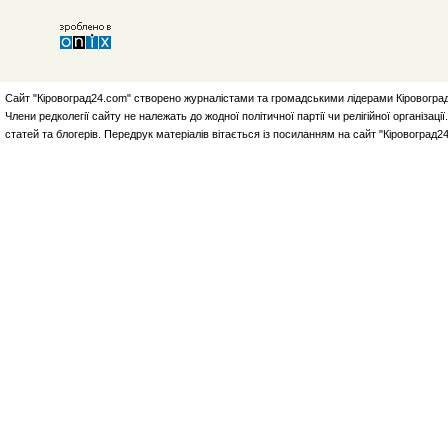
Сайт "Кіровоград24.com" створено журналістами та громадськими лідерами Кіровоград
Члени редколегії сайту не належать до жодної політичної партії чи релігійної організа
статей та блогерів. Передрук матеріалів вітається із посиланням на сайт "Кіровоград2