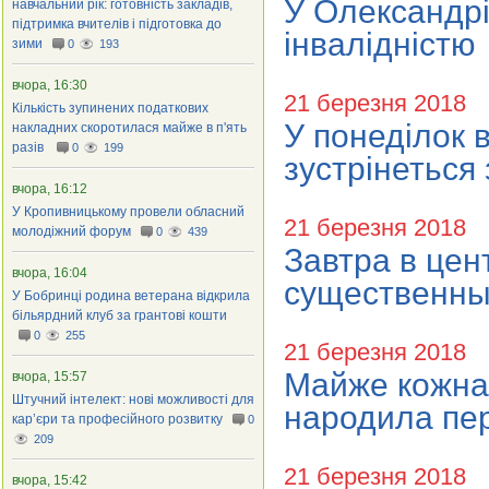
У Олександрі
навчальний рік: готовність закладів,
підтримка вчителів і підготовка до
інвалідністю
зими
0
193
вчора, 16:30
21 березня 2018
Кількість зупинених податкових
У понеділок 
накладних скоротилася майже в п'ять
разів
0
199
зустрінеться
вчора, 16:12
У Кропивницькому провели обласний
21 березня 2018
молодіжний форум
0
439
Завтра в цен
вчора, 16:04
существенны
У Бобринці родина ветерана відкрила
більярдний клуб за грантові кошти
0
255
21 березня 2018
Майже кожна 
вчора, 15:57
Штучний інтелект: нові можливості для
народила пер
кар’єри та професійного розвитку
0
209
21 березня 2018
вчора, 15:42