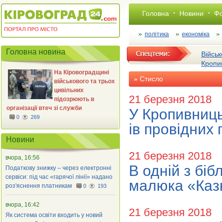
Головна
Новини
Фо
політика
економіка
Головна новина
Військ
Кропи
На Кіровоградщині
Стисло
військового та трьох
цивільних
21 березня 2018
підозрюють в
організації втеч зі служби
У Кропивниць
0
269
ів провідних
Новини
21 березня 2018
вчора, 16:56
В одній з бі
Податкову знижку – через електронні
сервіси: під час «гарячої лінії» надано
малюка «Казк
роз'яснення платникам
0
193
вчора, 16:42
21 березня 2018
Як система освіти входить у новий