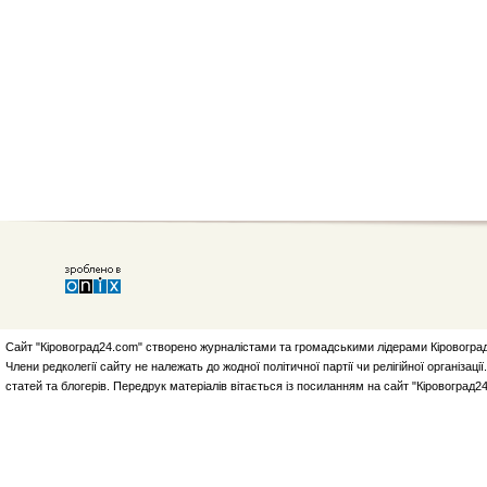
Сайт "Кіровоград24.com" створено журналістами та громадськими лідерами Кіровоград
Члени редколегії сайту не належать до жодної політичної партії чи релігійної організа
статей та блогерів. Передрук матеріалів вітається із посиланням на сайт "Кіровоград2