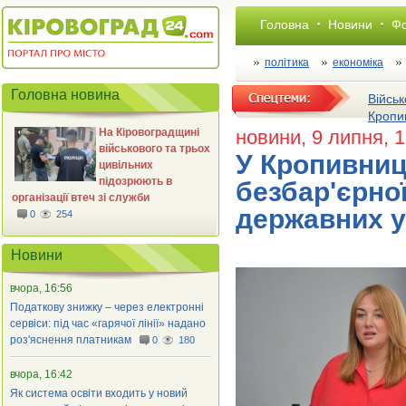
Головна
Новини
Фо
політика
економіка
Головна новина
Військ
Кропи
На Кіровоградщині
новини
, 9 липня, 
військового та трьох
У Кропивниц
цивільних
підозрюють в
безбар'єрної
організації втеч зі служби
державних у
0
254
Новини
вчора, 16:56
Податкову знижку – через електронні
сервіси: під час «гарячої лінії» надано
роз'яснення платникам
0
180
вчора, 16:42
Як система освіти входить у новий