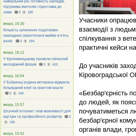
навчальний рік: готовність закладів,
підтримка вчителів і підготовка до
зими
0
180
Учасники опрацюва
вчора, 16:30
взаємодії з людьм
Кількість зупинених податкових
накладних скоротилася майже в п'ять
спілкування з вет
разів
0
184
практичні кейси н
вчора, 16:12
У Кропивницькому провели обласний
До учасників захо
молодіжний форум
0
410
Кіровоградської 
вчора, 16:04
У Бобринці родина ветерана відкрила
більярдний клуб за грантові кошти
«Безбар'єрність по
0
240
до людей, як пояс
вчора, 15:57
почуватиметься л
Штучний інтелект: нові можливості для
кар’єри та професійного розвитку
0
безбар'єрної кому
196
органів влади, гр
вчора, 15:42