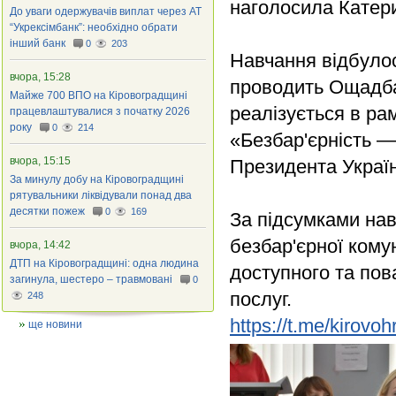
наголосила Катер
До уваги одержувачів виплат через АТ
“Укрексімбанк”: необхідно обрати
інший банк
0
203
Навчання відбулося
вчора, 15:28
проводить Ощадбан
Майже 700 ВПО на Кіровоградщині
реалізується в ра
працевлаштувалися з початку 2026
року
0
214
«Безбар'єрність —
вчора, 15:15
Президента Україн
За минулу добу на Кіровоградщині
рятувальники ліквідували понад два
десятки пожеж
0
169
За підсумками на
безбар'єрної кому
вчора, 14:42
ДТП на Кіровоградщині: одна людина
доступного та по
загинула, шестеро – травмовані
0
послуг.
248
https://t.me/kirov
ще новини