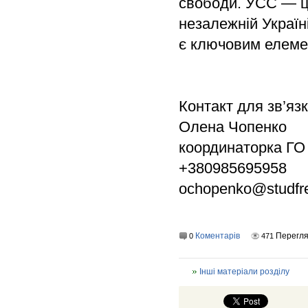
свободи. УСС — це
незалежній Україн
є ключовим елемен
Контакт для зв’яз
Олена Чопенко
координаторка ГО 
+380985695958
ochopenko@studfr
Коментарів
Перегл
0
471
Інші матеріали розділу