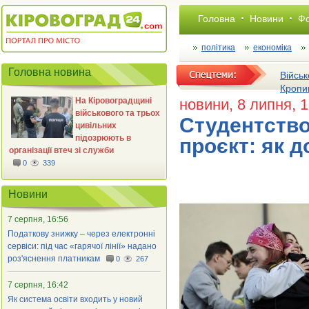
Головна
Новини
Фо
політика
економіка
Головна новина
Військ
Кропи
На Кіровоградщині
новини
, 8 липня, 
військового та трьох
Студентство
цивільних
підозрюють в
проєкт: як д
організації втеч зі служби
0
339
Новини
7 серпня, 16:56
Податкову знижку – через електронні
сервіси: під час «гарячої лінії» надано
роз'яснення платникам
0
267
7 серпня, 16:42
Як система освіти входить у новий