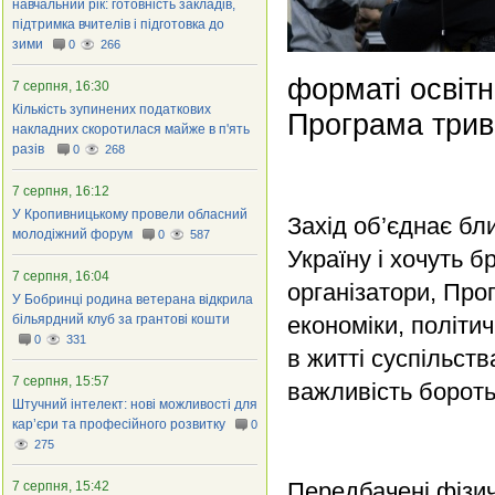
навчальний рік: готовність закладів,
підтримка вчителів і підготовка до
зими
0
266
форматі освітн
7 серпня, 16:30
Кількість зупинених податкових
Програма трив
накладних скоротилася майже в п'ять
разів
0
268
7 серпня, 16:12
У Кропивницькому провели обласний
Захід об’єднає бли
молодіжний форум
0
587
Україну і хочуть б
7 серпня, 16:04
організатори, Про
У Бобринці родина ветерана відкрила
більярдний клуб за грантові кошти
економіки, політи
0
331
в житті суспільств
7 серпня, 15:57
важливість бороть
Штучний інтелект: нові можливості для
кар’єри та професійного розвитку
0
275
Передбачені фізич
7 серпня, 15:42