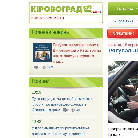
Головна
політика
Головна новина
Пакунок школяра знову в
новини
, 18 черв
Рятувальн
Дії: отримайте 5 тис грн на
підготовку до першого
класу
0
283
Новини
10:59
Бути поруч, коли це найважливіше:
історія поліцейського-донора з
Кіровоградщини
0
40
10:42
У Кропивницькому рятувальники
використовувати
допомогли літньому чоловікові
громад.