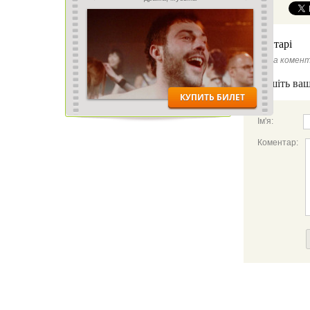
Коментарі
Ще нема комент
Напишіть ваш
Ім'я:
Коментар: