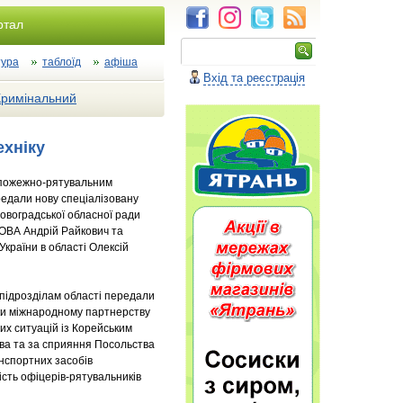
ртал
тура
таблоїд
афіша
Вхід та реєстрація
Кримінальний
ехніку
, пожежно-рятувальним
редали нову спеціалізовану
іровоградської обласної ради
 ОВА Андрій Райкович та
країни в області Олексій
підрозділам області передали
ки міжнародному партнерству
их ситуацій із Корейським
ва та за сприяння Посольства
анспортних засобів
сть офіцерів-рятувальників