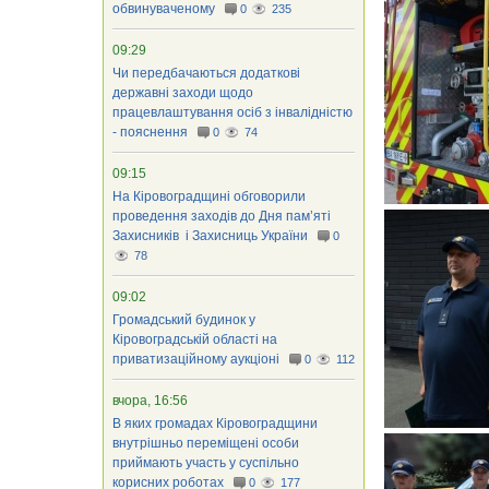
обвинуваченому
0
235
09:29
Чи передбачаються додаткові
державні заходи щодо
працевлаштування осіб з інвалідністю
- пояснення
0
74
09:15
На Кіровоградщині обговорили
проведення заходів до Дня пам’яті
Захисників і Захисниць України
0
78
09:02
Громадський будинок у
Кіровоградській області на
приватизаційному аукціоні
0
112
вчора, 16:56
В яких громадах Кіровоградщини
внутрішньо переміщені особи
приймають участь у суспільно
корисних роботах
0
177