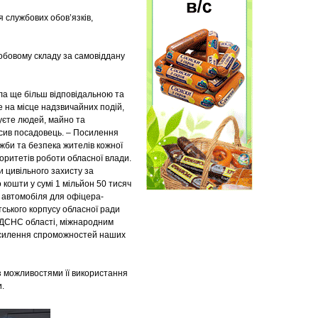
 службових обов’язків,
собовому складу за самовіддану
ала ще більш відповідальною та
 на місце надзвичайних подій,
туєте людей, майно та
сив посадовець. – Посилення
би та безпека жителів кожної
іоритетів роботи обласної влади.
 цивільного захисту за
 кошти у сумі 1 мільйон 50 тисяч
 автомобіля для офіцера-
тського корпусу обласної ради
 ДСНС області, міжнародним
посилення спроможностей наших
з можливостями її використання
.