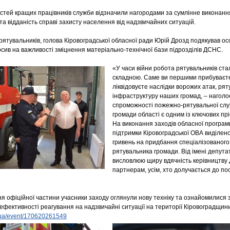
остей кращих працівників служби відзначили нагородами за сумлінне виконання
а відданість справі захисту населення від надзвичайних ситуацій.
рятувальників, голова Кіровоградської обласної ради Юрій Дрозд подякував о
осив на важливості зміцнення матеріально-технічної бази підрозділів ДСНС.
«У часи війни робота рятувальників ст
складною. Саме ви першими прибуваєте
ліквідовуєте наслідки ворожих атак, ря
інфраструктуру наших громад, – наголо
спроможності пожежно-рятувальної служ
громади області є одним із ключових пр
На виконання заходів обласної програми
підтримки Кіровоградської ОВА виділено
гривень на придбання спеціалізованого
рятувальника громади. Від імені депута
висловлюю щиру вдячність керівництву
партнерам, усім, хто долучається до 
я офіційної частини учасники заходу оглянули нову техніку та ознайомилися 
ефективності реагування на надзвичайні ситуації на території Кіровоградщини
kr.ua/event/170620261549