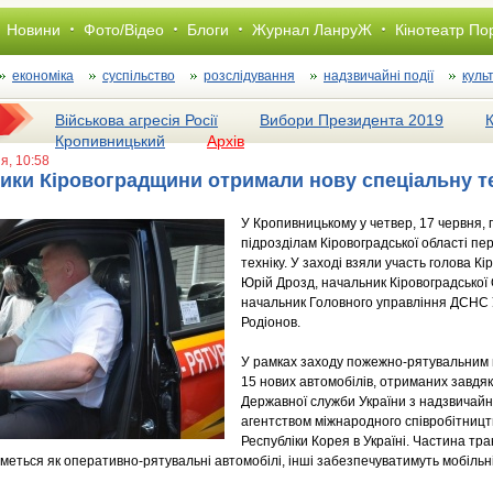
Новини
Фото/Відео
Блоги
Журнал ЛанруЖ
Кінотеатр По
економіка
суспільство
розслiдування
надзвичайні події
куль
Військова агресія Росії
Вибори Президента 2019
Кропивницький
Архів
ня, 10:58
ики Кіровоградщини отримали нову спеціальну т
У Кропивницькому у четвер, 17 червня
підрозділам Кіровоградської області пе
техніку. У заході взяли участь голова К
Юрій Дрозд, начальник Кіровоградської
начальник Головного управління ДСНС У
Родіонов.
У рамках заходу пожежно-рятувальним 
15 нових автомобілів, отриманих завдя
Державної служби України з надзвичайн
агентством міжнародного співробітницт
Республіки Корея в Україні. Частина тр
меться як оперативно-рятувальні автомобілі, інші забезпечуватимуть мобільні