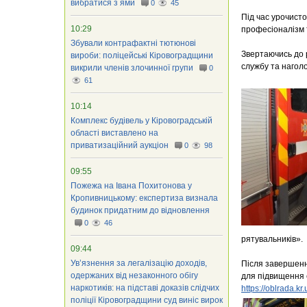
вибратися з ями
0
45
Під час урочист
10:29
професіоналізм т
Збували контрафактні тютюнові
Звертаючись до 
вироби: поліцейські Кіровоградщини
службу та нагол
викрили членів злочинної групи
0
61
10:14
Комплекс будівель у Кіровоградській
області виставлено на
приватизаційний аукціон
0
98
09:55
Пожежа на Івана Похитонова у
Кропивницькому: експертиза визнала
будинок придатним до відновлення
0
46
рятувальників».
09:44
Ув’язнення за легалізацію доходів,
Після завершенн
одержаних від незаконного обігу
для підвищення 
наркотиків: на підставі доказів слідчих
https://oblrada.
поліції Кіровоградщини суд виніс вирок