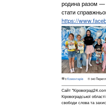
родина разом — 
стати справжнь
https://www.faceb
Коментарів
Перегл
0
340
Сайт "Кіровоград24.co
Кіровоградської област
свободи слова та захис