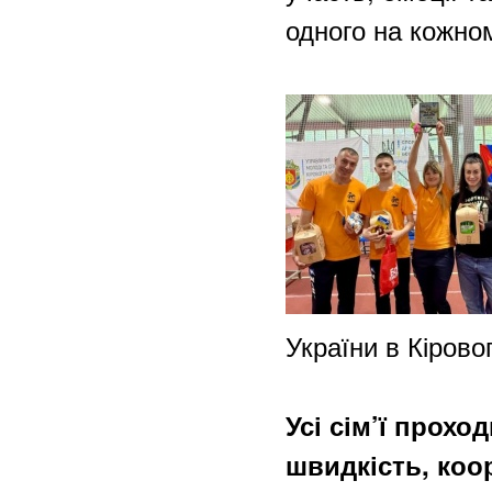
одного на кожно
України в Кірово
Усі сім’ї прох
швидкість, коо