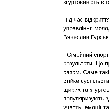
згуртованість є 
Під час відкритт
управління молод
Вячеслав Гурськ
- Сімейний спорт
результати. Це п
разом. Саме так
стійке суспільст
щирих та згурто
популяризують з
участь, емоції т