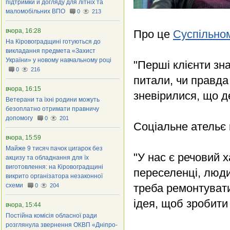
підтримки й догляду для літніх та
маломобільних ВПО
0
213
вчора, 16:28
Про це
Суспільно
На Кіровоградщині готуються до
викладання предмета «Захист
України» у новому навчальному році
"Перші клієнти зна
0
216
питали, чи правда
вчора, 16:15
зневірилися, що д
Ветерани та їхні родини можуть
безоплатно отримати правничу
допомогу
0
201
Соціальне ательє в
вчора, 15:59
Майже 9 тисяч пачок цигарок без
"У нас є речовий 
акцизу та обладнання для їх
виготовлення: на Кіровоградщині
переселенці, люди 
викрито організатора незаконної
схеми
треба ремонтувати
0
204
ідея, щоб зробити
вчора, 15:44
Постійна комісія обласної ради
розглянула звернення ОКВП «Дніпро-