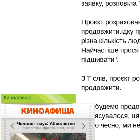
заявку, розповіла 
Проєкт розраховани
продовжити.ідку п
різна кількість л
Найчастіше просят
підшивати".
З її слів, проєкт 
продовжити.
Киноафиша
"Ми будемо продов
як з’ясувалося, ц
Якщо чесно, ми не