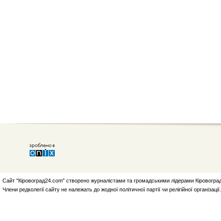
Сайт "Кіровоград24.com" створено журналістами та громадськими лідерами Кіровоград
Члени редколегії сайту не належать до жодної політичної партії чи релігійної організа
статей та блогерів. Передрук матеріалів вітається із посиланням на сайт "Кіровоград2