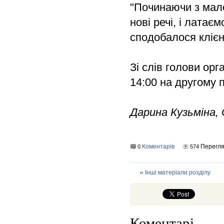
"Починаючи з мале
нові речі, і лата
сподобалося клієн
Зі слів голови орг
14:00 на другому 
Дарина Кузьміна, 
Коментарів
Перегл
0
574
Інші матеріали розділу
Коментарі