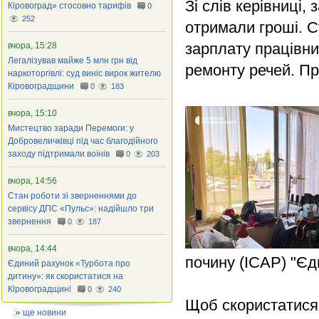
Зі слів керівниці,
Кіровоград» стосовно тарифів
0
252
отримали гроші. С
зарплату працівни
вчора, 15:28
Легалізував майже 5 млн грн від
ремонту речей. Пр
наркоторгівлі: суд виніс вирок жителю
Кіровоградщини
0
183
вчора, 15:10
Мистецтво заради Перемоги: у
Добровеличківці під час благодійного
заходу підтримали воїнів
0
203
вчора, 14:56
Стан роботи зі зверненнями до
сервісу ДПС «Пульс»: надійшло три
звернення
0
187
вчора, 14:44
почину (ІСАР) "Єдн
Єдиний рахунок «Турбота про
дитину»: як скористатися на
Кіровоградщині
0
240
Щоб скористатися 
ще новини