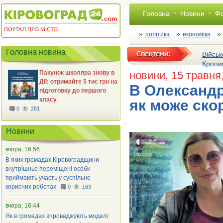
Головна
Новини
Фо
політика
економіка
Головна новина
Військ
Кропи
Пакунок школяра знову в
новини
, 15 травня
Дії: отримайте 5 тис грн на
В Олександр
підготовку до першого
класу
як може ско
0
281
Новини
вчора, 16:56
В яких громадах Кіровоградщини
внутрішньо переміщені особи
приймають участь у суспільно
корисних роботах
0
163
вчора, 16:44
Як в громадах впроваджують моделі