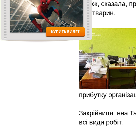
Також, сказала, п
для тварин.
прибутку організа
Закрійниця Інна Т
всі види робіт.