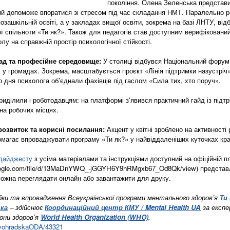
покоління. Олена Зеленська представи
який допоможе впоратися зі стресом під час складання НМТ. Паралельно 
зашкільній освіті, а у закладах вищої освіти, зокрема на базі ЛНТУ, відб
ої спільноти «Ти як?». Також для педагогів став доступним верифіковани
у на справжній простір психологічної стійкості.
мад та професійне середовище:
У столиці відбувся Національний форум 
у громадах. Зокрема, масштабується проєкт «Лінія підтримки назустріч»,
о дня психолога об’єднали фахівців під гаслом «Сила тих, хто поруч».
риділили і роботодавцям: на платформі з’явився практичний гайд із підт
на робочих місцях.
розвиток та корисні посилання:
Акцент у квітні зроблено на активності
омагає впроваджувати програму «Ти як?» у найвіддаленіших куточках кра
 дайджесту
з усіма матеріалами та інструкціями доступний на офіційній 
.google.com/file/d/13MaDnYWQ_-jGGYH6Y9hRMgxb67_Od8Qk/view) представ
можна переглядати онлайн або завантажити для друку.
бки та впровадження Всеукраїнської програми ментального здоров’я
Ти
ька
– здійснює
Координаційний центр КМУ / Mental Health UA
за експе
рони здоров’я
World Health Organization (WHO)
.
rovohradskaODA/43321