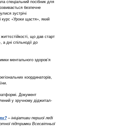
ла спеціальний посібник для
розвивається безпечне
улися зустрічі
й курс «Уроки щастя», який
життєстійкості, що дав старт
 а дні спільнодії до
римки ментального здоров’я
 регіональних координаторів,
їни.
платформі. Документ
лений у зручному діджитал-
 як?
– ініціативи першої леді
ртної підтримки Всесвітньої