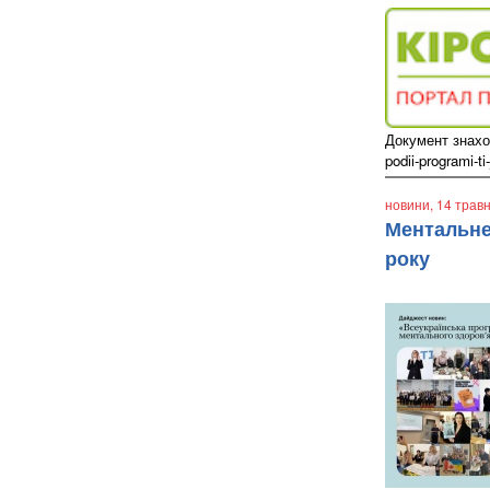
Документ знаход
podii-programi-t
новини
, 14 трав
Ментальне 
року