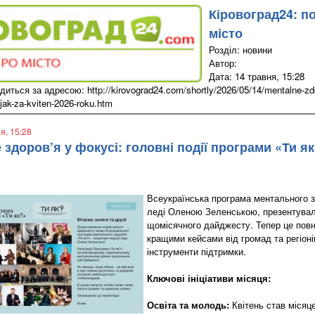
Кіровоград24: п
місто
Розділ: новини
Автор:
Дата: 14 травня, 15:28
иться за адресою: http://kirovograd24.com/shortly/2026/05/14/mentalne-zdor
i-jak-za-kviten-2026-roku.htm
ня, 15:28
здоров’я у фокусі: головні події програми «Ти як
Всеукраїнська програма ментального з
леді Оленою Зеленською, презентува
щомісячного дайджесту. Тепер це пов
кращими кейсами від громад та регіоні
інструменти підтримки.
Ключові ініціативи місяця:
Освіта та молодь:
Квітень став місяц