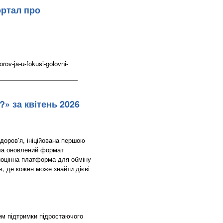
ортал про
ov-ja-u-fokusi-golovni-
?» за квітень 2026
доров’я, ініційована першою
ла оновлений формат
ноцінна платформа для обміну
в, де кожен може знайти дієві
ем підтримки підростаючого