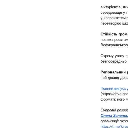
абітурієнтів, 
середовище у по
університетськ
перетворює школ
Стійкість гро
новим проєктам 
Всеукраїнськог
Окрему увагу п
безпосередньо 
Регіональний 
чий досвід доп
Повний випуск
(https://drive
форматі: його 
Супровід розро
Олена Зеленс
організації охо
https://t.me/ki