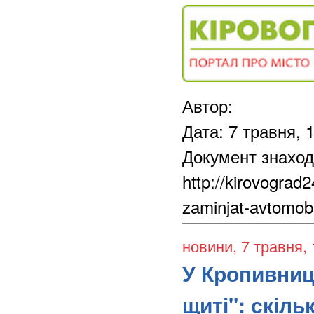
Автор:
Дата: 7 травня, 
Документ знаход
http://kirovograd
zaminjat-avtomobil-
новини
, 7 травня,
У Кропивниц
щиті": скіль