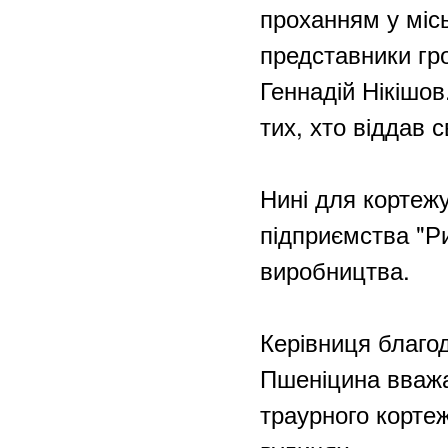
проханням у місь
представники гр
Геннадій Нікішов
тих, хто віддав 
Нині для кортеж
підприємства "Р
виробництва.
Керівниця благо
Пшеніцина вважа
траурного корте