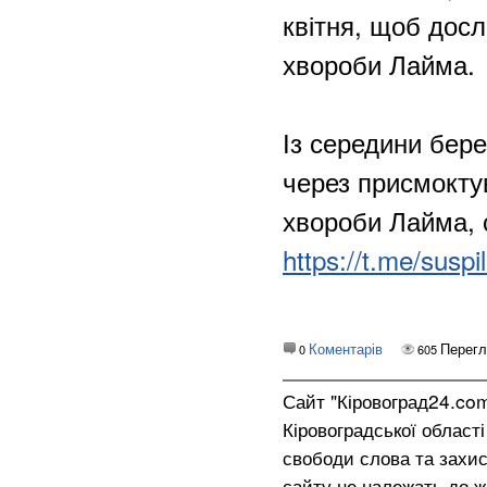
квітня, щоб досл
хвороби Лайма.
Із середини бер
через присмокту
хвороби Лайма, с
https://t.me/susp
Коментарів
Перегл
0
605
Сайт "Кіровоград24.co
Кіровоградської област
свободи слова та захис
сайту не належать до жо