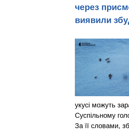
через присм
виявили збу
укусі можуть зар
Суспільному голо
За її словами, з