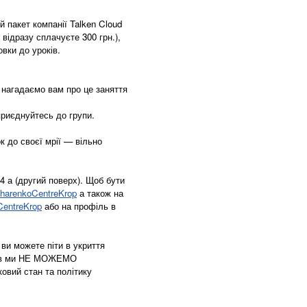
 пакет компанії Talken Cloud
відразу сплачуєте 300 грн.),
вки до уроків.
е нагадаємо вам про це заняття
 приєднуйтесь до групи.
к до своєї мрії — вільно
4 а (другий поверх). Щоб бути
charenkoCentreKrop
а також на
CentreKrop
або на профіль в
 ви можете піти в укриття
ітків ми НЕ МОЖЕМО
овий стан та політику