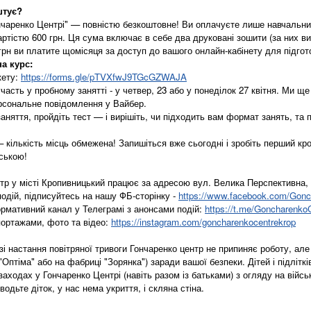
штує?
нчаренко Центрі" — повністю безкоштовне! Ви оплачуєте лише навчальний
тістю 600 грн. Ця сума включає в себе два друковані зошити (за них ви 
грн ви платите щомісяця за доступ до вашого онлайн-кабінету для підгото
а курс:
кету:
https://forms.gle/pTVXfwJ9TGcGZWAJA
часть у пробному занятті - у четвер, 23 або у понеділок 27 квітня. Ми щ
рсональне повідомлення у Вайбер.
заняття, пройдіть тест — і вирішіть, чи підходить вам формат занять, та
 кількість місць обмежена! Запишіться вже сьогодні і зробіть перший кро
йською!
тр у місті Кропивницький працює за адресою вул. Велика Перспективна, 
 подій, підписуйтесь на нашу ФБ-сторінку -
https://www.facebook.com/Gon
ормативний канал у Телеграмі з анонсами подій:
https://t.me/Goncharenko
портажами, фото та відео:
https://instagram.com/goncharenkocentrekrop
азі настання повітряної тривоги Гончаренко центр не припиняє роботу, але
 "Оптіма" або на фабриці "Зорянка") заради вашої безпеки. Дітей і підл
одах у Гончаренко Центрі (навіть разом із батьками) з огляду на військ
водьте діток, у нас нема укриття, і скляна стіна.