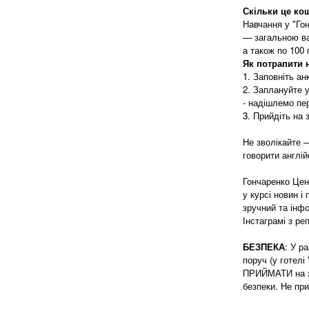
Скільки це ко
Навчання у "Го
— загальною вар
а також по 100 
Як потрапити н
1. Заповніть ан
2. Заплануйте у
- надішлемо пе
3. Прийдіть на 
Не зволікайте —
говорити англі
Гончаренко Цен
у курсі новин і
зручний та інф
Інстаграмі з ре
БЕЗПЕКА
: У р
поруч (у готелі
ПРИЙМАТИ на зах
безпеки. Не при