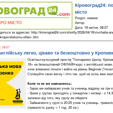
Кіровоград24: п
місто
Розділ: новини
Автор:
Дата: 18 квітня, 08:07
иться за адресою: http://kirovograd24.com/shortly/2026/04/18/vivchaite-angl
kropivnitskomu-oflain-.htm
я, 08:07
англійську легко, цікаво та безкоштовно у Кропи
Освітньо-культурний простір "Гончаренко Центр. Кроп
18+ на безкоштовний ОФЛАЙН-курс з англійської мови.
хоче впевнено почати і вийти на рівень Beginner (“поча
Сплануйте свою весну і літо так, щоб на осінь вже знат
Коли та як ми навчаємось:
- Зараз ми набираємо учнів та учениць відразу на три 
- Уроки у групах проходять у понеділок і четвер - о 14.30
залежно від того, яку групу ви оберете
- Займаємося у групі із 20-25 учнів та учениць, триваліс
(тривалість уроку = 1 год. 20 хв.).