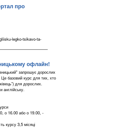
ортал про
iisku-legko-tsikavo-ta-
вницькому офлайн!
ивницький" запрошує дорослих
 Це базовий курс для тих, хто
тківець”) для дорослих.
и англійську.
курси
, о 16.00 або о 19.00, -
ть курсу 3,5 місяці