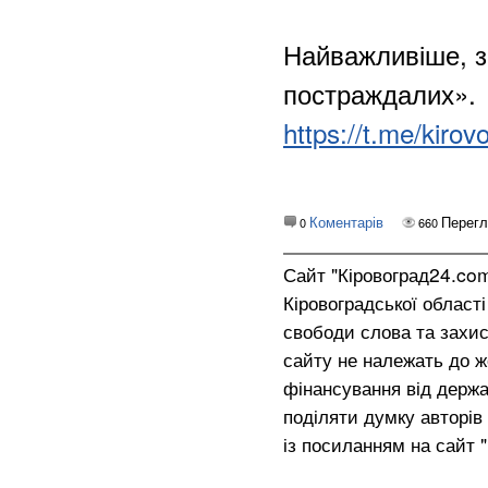
Найважливіше, з
постраждалих».
https://t.me/kir
Коментарів
Перегл
0
660
Сайт "Кіровоград24.co
Кіровоградської област
свободи слова та захис
сайту не належать до жо
фінансування від держа
поділяти думку авторів 
із посиланням на сайт 