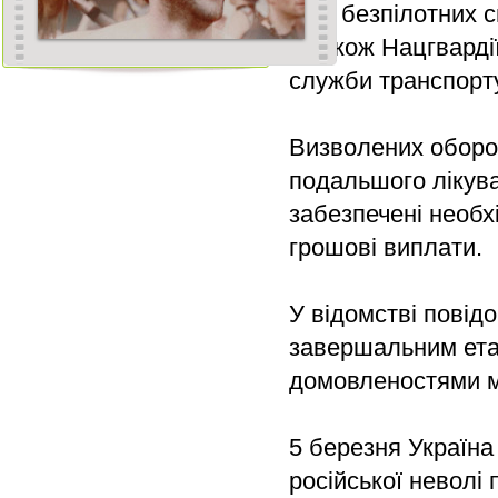
Сил безпілотних с
а також Нацгварді
служби транспорту
Визволених оборо
подальшого лікува
забезпечені необ
грошові виплати.
У відомстві повід
завершальним ета
домовленостями м
5 березня Україна
російської неволі