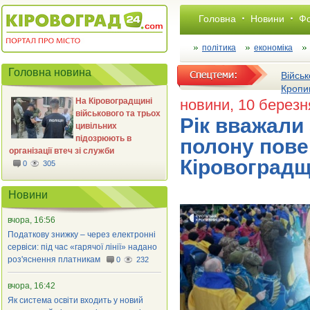
Головна
Новини
Фо
політика
економіка
Головна новина
Військ
Кропи
На Кіровоградщині
новини
, 10 березн
військового та трьох
Рік вважали 
цивільних
підозрюють в
полону пове
організації втеч зі служби
Кіровоград
0
305
Новини
вчора, 16:56
Податкову знижку – через електронні
сервіси: під час «гарячої лінії» надано
роз'яснення платникам
0
232
вчора, 16:42
Як система освіти входить у новий