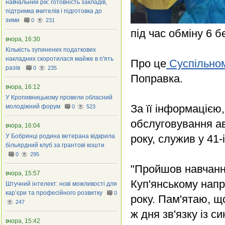
навчальний рік: готовність закладів,
підтримка вчителів і підготовка до
зими
0
231
під час обміну 6 б
вчора, 16:30
Кількість зупинених податкових
накладних скоротилася майже в п'ять
Про це
Суспільно
разів
0
235
Поправка.
вчора, 16:12
У Кропивницькому провели обласний
За її інформацією,
молодіжний форум
0
523
обслуговування ав
вчора, 16:04
У Бобринці родина ветерана відкрила
року, служив у 41-
більярдний клуб за грантові кошти
0
295
"Пройшов навчання
вчора, 15:57
Куп'янському напр
Штучний інтелект: нові можливості для
кар’єри та професійного розвитку
0
року. Пам'ятаю, що
247
ж дня зв'язку із с
вчора, 15:42