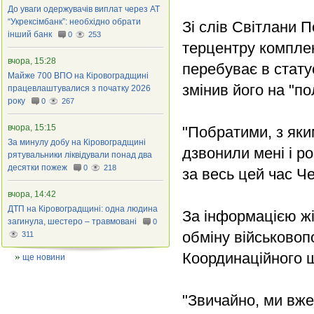
До уваги одержувачів виплат через АТ
“Укрексімбанк”: необхідно обрати
Зі слів Світлани 
інший банк
0
253
терцентру комплек
вчора, 15:28
перебуває в стату
Майже 700 ВПО на Кіровоградщині
змінив його на "по
працевлаштувалися з початку 2026
року
0
267
вчора, 15:15
"Побратими, з яки
За минулу добу на Кіровоградщині
дзвонили мені і р
рятувальники ліквідували понад два
десятки пожеж
0
218
за весь цей час Ч
вчора, 14:42
ДТП на Кіровоградщині: одна людина
За інформацією жі
загинула, шестеро – травмовані
0
обміну військовоп
311
Координаційного 
ще новини
"Звичайно, ми вже