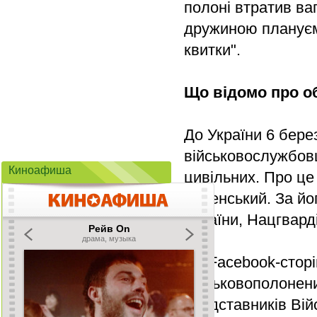
полоні втратив ваг
дружиною плануємо
квитки".
Що відомо про о
До України 6 бере
військовослужбовц
Киноафиша
цивільних. Про ц
Зеленський. За йо
України, Нацгвард
На Facebook-сторі
військовополонени
представників Вій