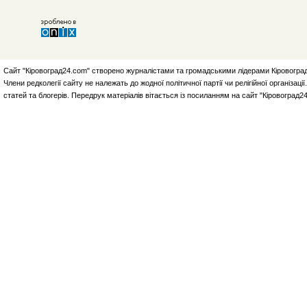
Сайт "Кіровоград24.com" створено журналістами та громадськими лідерами Кіровоград
Члени редколегії сайту не належать до жодної політичної партії чи релігійної організа
статей та блогерів. Передрук матеріалів вітається із посиланням на сайт "Кіровоград2