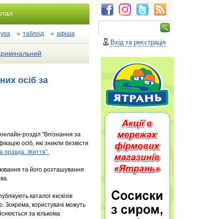
ртал
тура
таблоїд
афіша
Вхід та реєстрація
Кримінальний
них осіб за
 онлайн-розділ "Впізнання за
кацію осіб, які зникли безвісти
ка правда. Життя".
уювання та його розташування
ва.
ублікують каталог екскізів
ю. Зокрема, користувачі можуть
йснюється за кількома