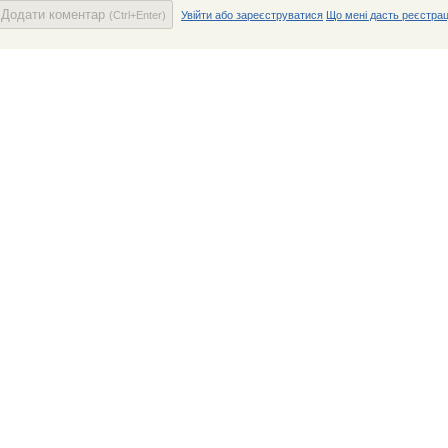
Додати коментар
(Ctrl+Enter)
Увійти або зареєструватися
Що мені дасть реєстрац