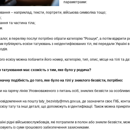
параметрами:
ювання – наприклад, тексти, портрети, військова символіка тощо;
;
ання та частина тіла;
м.
алог, в переліку послуг потрібно обрати категорію "Розшук", а потім відкрити р
м публікують ескізи татуювань з неідентифікованих тіл, які передали Україні 
одів.
ого ескізу можна побачити його номер, категорію, тип, опис, місце на тілі та д
 татуювання має схожість з тим, яке було у родича?
ачну подібність до того, яке було на тілі у зниклого безвісти, потрібно:
 на гарячу лінію Уповноваженого з питань осіб, зниклих безвісти за особливи
 повідомлення на пошту
taty_bezvisty@mvs.gov.ua
, де зазначити своє ПІБ, конт
кізу тату та інші деталі, що допоможуть в ідентифікації. Також можна прикрі
аїні рідні військовослужбовців, які потрапили в полон або зникли безвісти, м
аховують із суми грошового забезпечення захисниками.