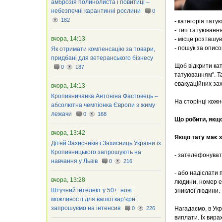
амброзія полинолиста і повитиці –
небезпечні карантинні рослини
0
182
- категорія тату
- тип татуювання
вчора, 14:13
- місце розташув
- пошук за описо
Як отримати компенсацію за товари,
придбані для ветеранського бізнесу
Щоб відкрити кат
0
187
татуюванням". Та
евакуаційних зах
вчора, 14:13
Кропивничанка Антоніна Фастовець –
На сторінці кожн
абсолютна чемпіонка Європи з жиму
лежачи
0
168
Що робити, якщо
вчора, 13:42
Якщо тату має зн
Дітей Захисників і Захисниць України із
Кропивницького запрошують на
- зателефонувати
навчання у Львів
0
216
- або надіслати
вчора, 13:28
людини, номер ес
Штучний інтелект у 50+: нові
зниклої людини.
можливості для вашої кар’єри:
запрошуємо на інтенсив
0
226
Нагадаємо, в Укр
виплати. Їх вир