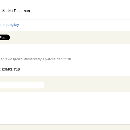
Перегляд
1041
али розділу
арів до цього матеріалу. Будьте першим!
 коментар