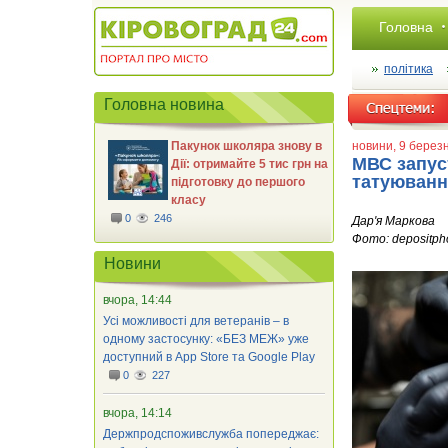
Головна
політика
Головна новина
Пакунок школяра знову в
новини
, 9 берез
МВС запуст
Дії: отримайте 5 тис грн на
татуюван
підготовку до першого
класу
0
246
Дар'я Маркова
Фото: depositph
Новини
вчора, 14:44
Усі можливості для ветеранів – в
одному застосунку: «БЕЗ МЕЖ» уже
доступний в App Store та Google Play
0
227
вчора, 14:14
Держпродспоживслужба попереджає: