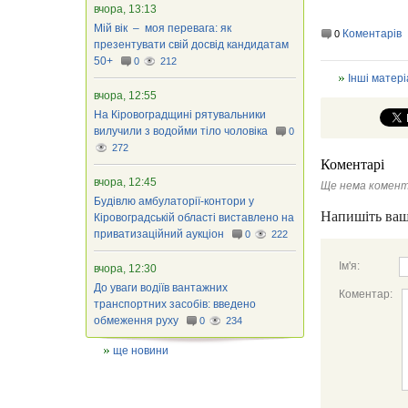
вчора, 13:13
Мій вік – моя перевага: як
Коментарів
0
презентувати свій досвід кандидатам
50+
0
212
Інші матері
вчора, 12:55
На Кіровоградщині рятувальники
вилучили з водойми тіло чоловіка
0
272
Коментарі
вчора, 12:45
Ще нема комент
Будівлю амбулаторії-контори у
Напишіть ваш
Кіровоградській області виставлено на
приватизаційний аукціон
0
222
Ім'я:
вчора, 12:30
До уваги водіїв вантажних
Коментар:
транспортних засобів: введено
обмеження руху
0
234
ще новини