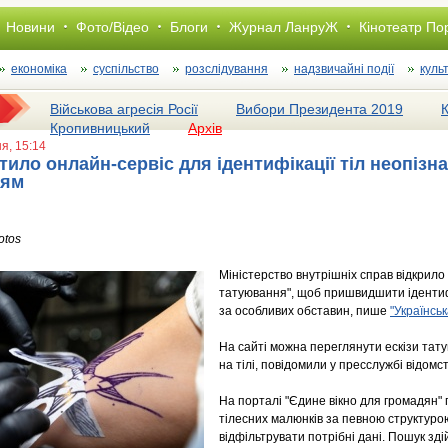
Новини
Фото/Відео
Блоги
Журнал ЛанруЖ
Кінотеатр По
економіка
суспільство
розслiдування
надзвичайні події
куль
Військова агресія Росії
Вибори Президента 2019
Кропивницький
Архів
ня, 15:14
ило онлайн-сервіс для ідентифікації тіл неопізна
ням
otos
Міністерство внутрішніх справ відкрило
татуювання", щоб пришвидшити ідентифі
за особливих обставин, пише
"Українсь
На сайті можна переглянути ескізи тат
на тілі, повідомили у пресслужбі відомст
На порталі "Єдине вікно для громадян" п
тілесних малюнків за певною структуро
відфільтрувати потрібні дані. Пошук зді