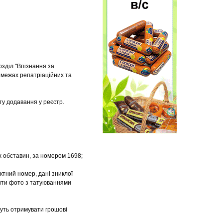
озділ "Впізнання за
в межах репатріаційних та
ату додавання у реєстр.
х обставин, за номером 1698;
актний номер, дані зниклої
пити фото з татуюваннями
ожуть отримувати грошові