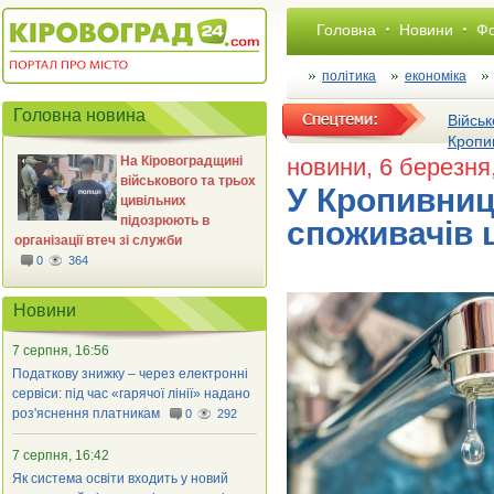
Головна
Новини
Фо
політика
економіка
Головна новина
Військ
Кропи
На Кіровоградщині
новини
, 6 березня
військового та трьох
У Кропивни
цивільних
підозрюють в
споживачів 
організації втеч зі служби
0
364
Новини
7 серпня, 16:56
Податкову знижку – через електронні
сервіси: під час «гарячої лінії» надано
роз'яснення платникам
0
292
7 серпня, 16:42
Як система освіти входить у новий