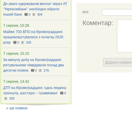
До уваги одержувачів виплат через АТ
“Укрексімбанк”: необхідно обрати
Ім'я:
інший банк
0
304
Коментар:
7 серпня, 15:28
Майже 700 ВПО на Кіровоградщині
працевлаштувалися з початку 2026
року
0
326
7 серпня, 15:15
За минулу добу на Кіровоградщині
Додати комен
рятувальники ліквідували понад два
десятки пожеж
0
276
7 серпня, 14:42
ДТП на Кіровоградщині: одна людина
загинула, шестеро – травмовані
0
359
ще новини