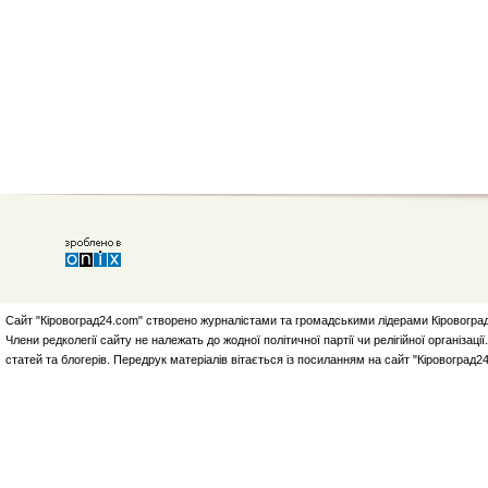
Сайт "Кіровоград24.com" створено журналістами та громадськими лідерами Кіровоград
Члени редколегії сайту не належать до жодної політичної партії чи релігійної організа
статей та блогерів. Передрук матеріалів вітається із посиланням на сайт "Кіровоград2