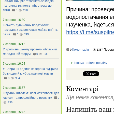
навчальний рік: готовність закладів,
підтримка вчителів і підготовка до
Причина: проведе
зими
0
290
водопостачання ві
7 серпня, 16:30
Паученка, йдеться
Кількість зупинених податкових
накладних скоротилася майже в п'ять
https://t.me/suspil
разів
0
295
7 серпня, 16:12
У Кропивницькому провели обласний
Коментарів
Перегл
0
1387
молодіжний форум
0
630
Інші матеріали розділу
7 серпня, 16:04
У Бобринці родина ветерана відкрила
більярдний клуб за грантові кошти
0
354
Коментарі
7 серпня, 15:57
Штучний інтелект: нові можливості для
Ще нема коментар
кар’єри та професійного розвитку
0
296
Напишіть ваш 
7 серпня, 15:42