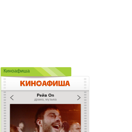
Киноафиша